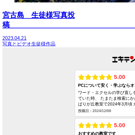
宮古島 生徒様写真投
2023.04.21
写真とビデオ
生徒様作品