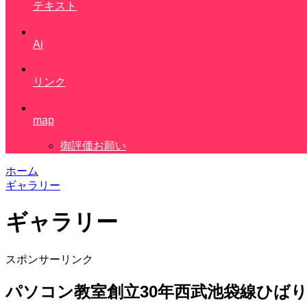
テキスト
Ai
リンク
map
御評価お願い
ホーム
ギャラリー
ギャラリー
スポンサーリンク
パソコン教室創立30年西武池袋線ひば