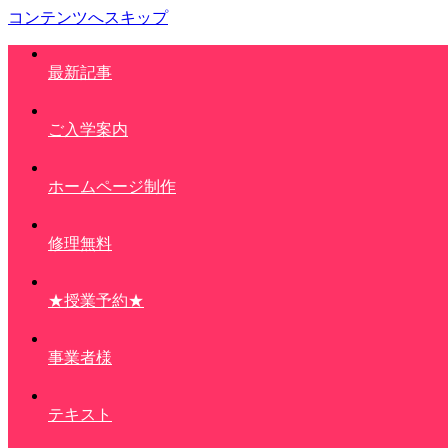
コンテンツへスキップ
最新記事
ご入学案内
ホームページ制作
修理無料
★授業予約★
事業者様
テキスト