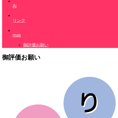
Ai
リンク
map
御評価お願い
御評価お願い