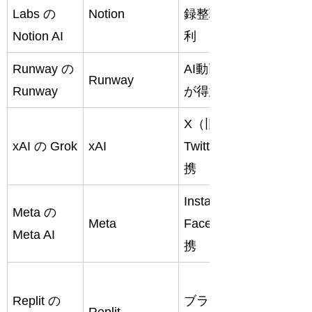
Labs
の
Notion
録整理に便
整理・
Notion AI
利
要約
Runway
の
AI動画編集
動画生
Runway
Runway
が得意
成
X（旧
リアル
xAI
の
Grok
xAI
Twitter）連
タイム
携
情報
Instagram・
Meta
の
SNS活
Meta
Facebook連
Meta AI
用
携
初心者
Replit
の
ブラウザで
プログ