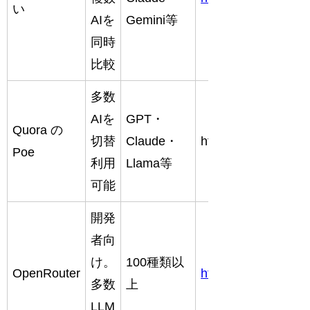
い
AIを
Gemini等
同時
比較
多数
AIを
GPT・
Quora
の
切替
Claude・
https://poe.com
Poe
利用
Llama等
可能
開発
者向
け。
100種類以
OpenRouter
https://openrouter.a
多数
上
LLM