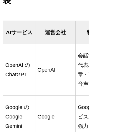
表
得意分
AIサービス
運営会社
特徴
野
文章作
会話型AIの
成・学
OpenAI
の
代表格。文
OpenAI
習・相
ChatGPT
章・画像・
談・画
音声対応
像生成
検索・
Google
の
Googleサー
要約・
Google
Google
ビス連携が
Gmail
Gemini
強力
連携