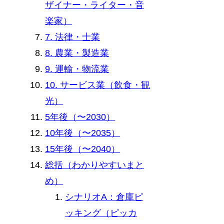
ザイナー・ライター・音
楽家）
7. 法律・士業
8. 農業・製造業
9. 運輸・物流業
10. サービス業（飲食・観
光）
5年後（〜2030）
10年後（〜2035）
15年後（〜2040）
総括（わかりやすいまと
め）
シナリオA：倉庫ピ
ッキング（ピッカ