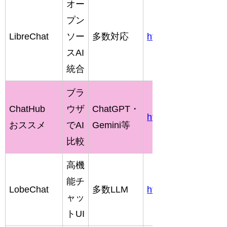
オー
プン
LibreChat
ソー
多数対応
https://librechat.ai
スAI
統合
ブラ
ChatHub
ウザ
ChatGPT・
https://chathub.gg
おススメ
でAI
Gemini等
比較
高機
能チ
LobeChat
多数LLM
https://lobehub.com
ャッ
トUI