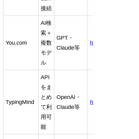
接続
AI検
索＋
GPT・
You.com
複数
https://you.com
Claude等
モデ
ル
API
をま
とめ
OpenAI・
TypingMind
https://www.typing
て利
Claude等
用可
能