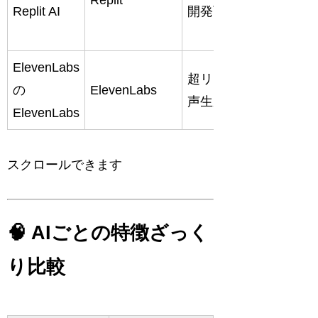
Replit
Replit AI
開発可能
ラミン
グ
ElevenLabs
超リアル音
ナレー
の
ElevenLabs
声生成
ション
ElevenLabs
スクロールできます
🧠 AIごとの特徴ざっく
り比較