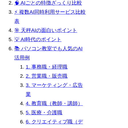
🧠 AIごとの特徴ざっくり比較
⚡ 複数AI同時利用サービス比較
表
🎯 天秤AIの面白いポイント
💡 AI時代のポイント
📚 パソコン教室でも人気のAI
活用例
1. 事務職・経理職
2. 営業職・販売職
3. マーケティング・広告
業
4. 教育職（教師・講師）
5. 医療・介護職
6. クリエイティブ職（デ