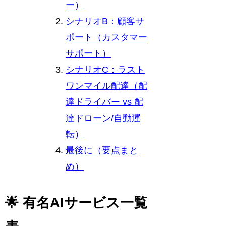
ー）
シナリオB：顧客サ
ポート（カスタマー
サポート）
シナリオC：ラスト
ワンマイル配達（配
達ドライバー vs 配
達ドローン/自動運
転）
最後に（要点まと
め）
🌟 有名AIサービス一覧