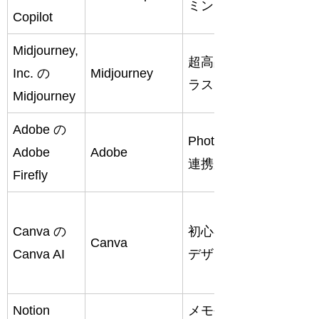
ミング補助
ィング
Copilot
Midjourney,
アー
超高品質イ
Inc.
の
Midjourney
ト・デ
ラスト生成
Midjourney
ザイン
Adobe
の
画像編
Photoshop
Adobe
Adobe
集・広
連携が強力
Firefly
告素材
チラ
Canva
の
初心者向け
シ・
Canva
Canva AI
デザインAI
SNS画
像
Notion
メモや議事
ノート