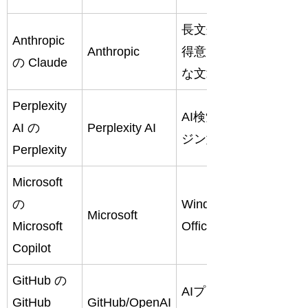
長文処理が
執筆・
Anthropic
Anthropic
得意で自然
要約・
の
Claude
な文章
コード
Perplexity
調査・
AI検索エン
AI
の
Perplexity AI
情報収
ジン型
Perplexity
集
Microsoft
Excel・
の
Windows・
Word・
Microsoft
Microsoft
Office統合
業務効
Copilot
率化
GitHub
の
AIプログラ
コーデ
GitHub
GitHub/OpenAI