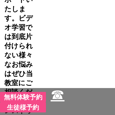
たしま
す。ビデ
オ学習で
は到底片
付けられ
ない様々
なお悩み
はぜひ当
教室にご
☎
相談くだ
無料体験予約
さい。ワ
生徒様予約
ンストッ