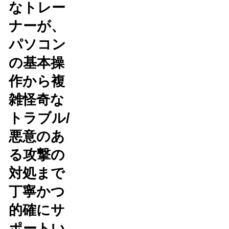
なトレー
ナーが、
パソコン
の基本操
作から複
雑怪奇な
トラブル/
悪意のあ
る攻撃の
対処まで
丁寧かつ
的確にサ
ポートい