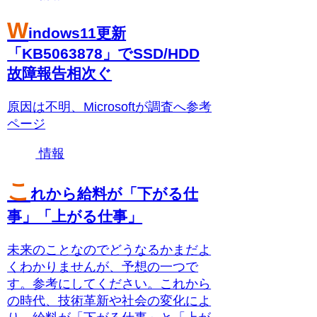
W
indows11更新
「KB5063878」でSSD/HDD
故障報告相次ぐ
原因は不明、Microsoftが調査へ参考
ページ
情報
こ
れから給料が「下がる仕
事」「上がる仕事」
未来のことなのでどうなるかまだよ
くわかりませんが、予想の一つで
す。参考にしてください。これから
の時代、技術革新や社会の変化によ