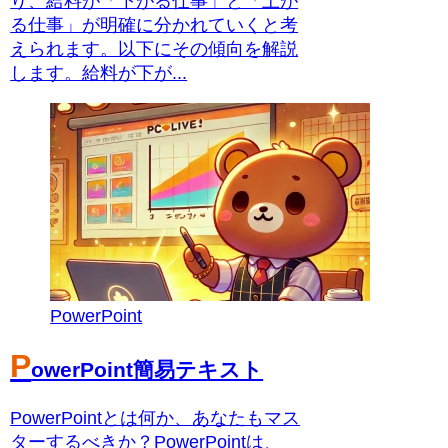
り、給料が「下がる仕事」と「上が
る仕事」が明確に分かれていくと考
えられます。以下にその傾向を解説
します。給料が下が...
PowerPoint
P
owerPoint簡易テキスト
PowerPointとは何か、あなたもマス
ターするべきか？PowerPointは、