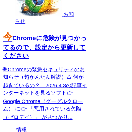
お知
らせ
今
Chromeに危険が見つかっ
てるので、設定から更新して
ください
🌐 Chromeの緊急セキュリティのお
知らせ（超かんたん解説）⚠️ 何が
起きているの？ 2026.4.3の記事イ
ンターネットを見るソフト👉
Google Chrome（グーグルクロー
ム） に👉 「悪用されている欠陥
（ゼロデイ）」 が見つかり...
情報