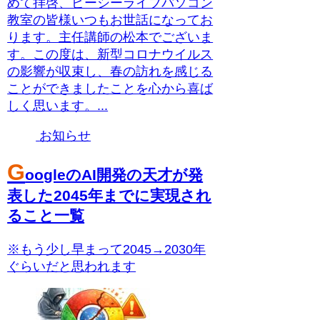
めて拝啓、ピーシーライブパソコン
教室の皆様いつもお世話になってお
ります。主任講師の松本でございま
す。この度は、新型コロナウイルス
の影響が収束し、春の訪れを感じる
ことができましたことを心から喜ば
しく思います。...
お知らせ
G
oogleのAI開発の天才が発
表した2045年までに実現され
ること一覧
※もう少し早まって2045→2030年
ぐらいだと思われます