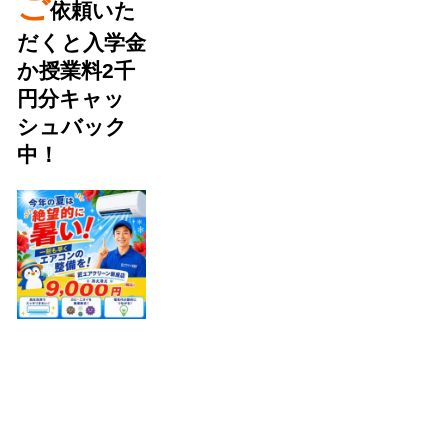
ご
依頼いた
だくと入学金
か授業料2千
円分キャッ
シュバック
中！