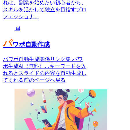
れは、副業を始めたい初心者から、
スキルを活かして独立を目指すプロ
フェッショナ...
ai
パ
ワポ自動作成
パワポ自動生成関係リンク集 パワ
ポ生成AI（無料）…キーワードを入
れるとスライドの内容を自動生成し
てくれる前のページへ戻る