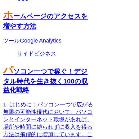
ホ
ームページのアクセスを
増やす方法
ツールGoogle Analytics
サイドビジネス
パ
ソコン一つで稼ぐ！デジ
タル時代を生き抜く100の収
益化戦略
1. はじめに：パソコン一つで広がる
無限の可能性現代において、パソコ
ンとインターネット環境があれば、
場所や時間に縛られずに収入を得る
方法は飛躍的に増加しています。こ