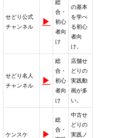
総
の基本
合・
せどり公式
を学べ
▶
初心
チャンネル
る初心
者向
者向
け
け。
総
店舗せ
合・
どりの
せどり名人
▶
初心
実践動
チャンネル
者向
画が多
け
い。
中古せ
総
どりの
合・
▶
ケンスケ
実践ノ