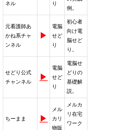
ネル
り
例。
初心者
元看護師あ
電脳
向け電
▶
かね系チャ
せど
脳せど
ンネル
り
り。
電脳せ
電脳
せどり公式
どりの
▶
せど
チャンネル
基礎解
り
説。
メルカ
メル
リ在宅
▶
ちーまま
カリ
ワーク
物販