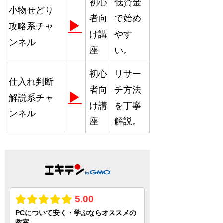
初心
低資金
小物せどり
者向
で始め
▶
攻略系チャ
け講
やす
ンネル
座
い。
初心
リサー
仕入れ判断
者向
チ方法
▶
解説系チャ
け講
を丁寧
ンネル
座
解説。