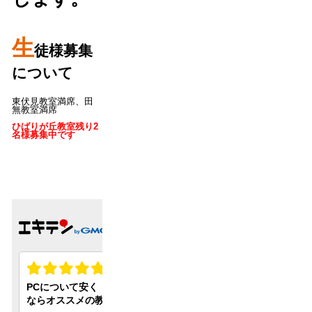
生
徒様募集
について
東伏見教室満席、田
無教室満席
ひばりが丘教室残り2
名様募集中です