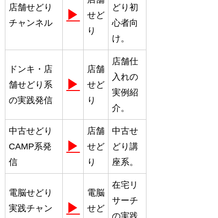
店舗せどり
どり初
▶
せど
チャンネル
心者向
り
け。
店舗仕
ドンキ・店
店舗
入れの
▶
舗せどり系
せど
実例紹
の実践発信
り
介。
中古せどり
店舗
中古せ
▶
CAMP系発
せど
どり講
信
り
座系。
在宅リ
電脳せどり
電脳
サーチ
▶
実践チャン
せど
の実践