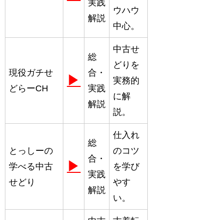
実践
ウハウ
解説
中心。
中古せ
総
どりを
現役ガチせ
合・
▶
実務的
どらーCH
実践
に解
解説
説。
仕入れ
総
とっしーの
のコツ
合・
▶
学べる中古
を学び
実践
せどり
やす
解説
い。