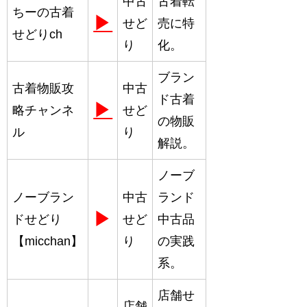
中古
古着転
ちーの古着
▶
せど
売に特
せどりch
り
化。
ブラン
古着物販攻
中古
ド古着
▶
略チャンネ
せど
の物販
ル
り
解説。
ノーブ
ノーブラン
中古
ランド
▶
ドせどり
せど
中古品
【micchan】
り
の実践
系。
店舗せ
店舗