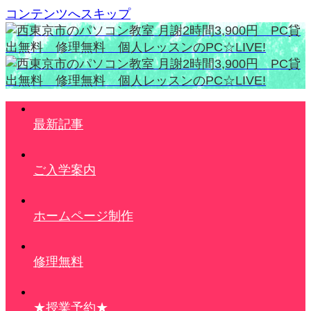
コンテンツへスキップ
最新記事
ご入学案内
ホームページ制作
修理無料
★授業予約★