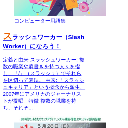
コンピューター用語集
ス
ラッシュワーカー（Slash
Worker）になろう！
定義と由来 スラッシュワーカー: 複
数の職業や肩書きを持つ人々を指
し、「/」（スラッシュ）でそれら
を区切って表現。 由来: 「スラッシ
ュキャリア」という概念から派生、
2007年にアメリカのジャーナリス
トが提唱。特徴 複数の職業を持
ち、それぞ...