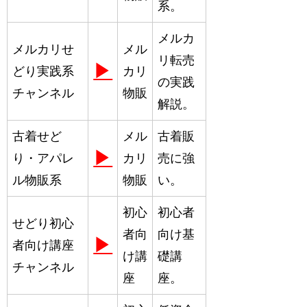
系。
メルカ
メルカリせ
メル
リ転売
▶
どり実践系
カリ
の実践
チャンネル
物販
解説。
古着せど
メル
古着販
▶
り・アパレ
カリ
売に強
ル物販系
物販
い。
初心
初心者
せどり初心
者向
向け基
▶
者向け講座
け講
礎講
チャンネル
座
座。