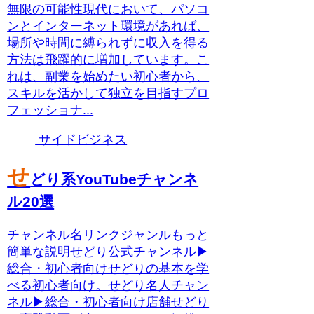
無限の可能性現代において、パソコ
ンとインターネット環境があれば、
場所や時間に縛られずに収入を得る
方法は飛躍的に増加しています。こ
れは、副業を始めたい初心者から、
スキルを活かして独立を目指すプロ
フェッショナ...
サイドビジネス
せ
どり系YouTubeチャンネ
ル20選
チャンネル名リンクジャンルもっと
簡単な説明せどり公式チャンネル▶
総合・初心者向けせどりの基本を学
べる初心者向け。せどり名人チャン
ネル▶総合・初心者向け店舗せどり