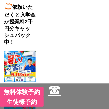
ご
依頼いた
だくと入学金
か授業料2千
円分キャッ
シュバック
中！
☎
無料体験予約
生徒様予約