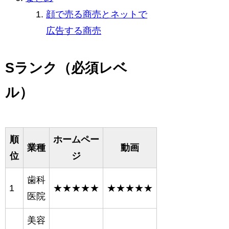
顔で売る商売とネットで
広告する商売
Sランク（必須レベ
ル）
順
ホームペー
業種
動画
位
ジ
歯科
1
★★★★★
★★★★★
医院
美容