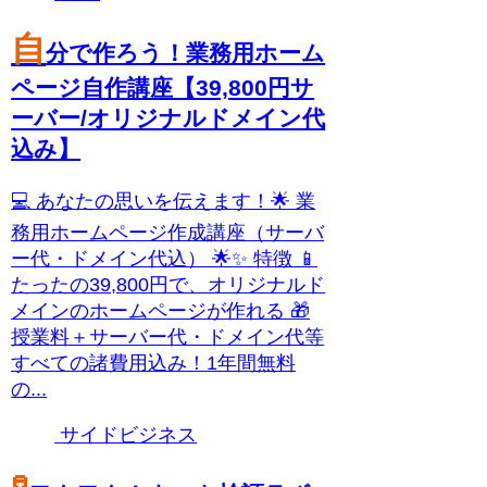
自
分で作ろう！業務用ホーム
ページ自作講座【39,800円サ
ーバー/オリジナルドメイン代
込み】
💻 あなたの思いを伝えます！🌟 業
務用ホームページ作成講座（サーバ
ー代・ドメイン代込） 🌟✨ 特徴 📱
たったの39,800円で、オリジナルド
メインのホームページが作れる 🎁
授業料＋サーバー代・ドメイン代等
すべての諸費用込み！1年間無料
の...
サイドビジネス