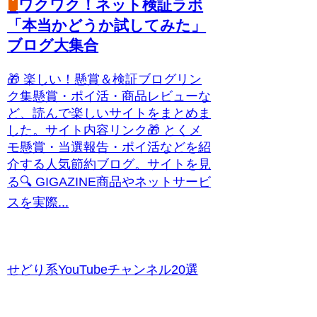
🧪
ワクワク！ネット検証ラボ
「本当かどうか試してみた」
ブログ大集合
🎁 楽しい！懸賞＆検証ブログリン
ク集懸賞・ポイ活・商品レビューな
ど、読んで楽しいサイトをまとめま
した。サイト内容リンク🎁 とくメ
モ懸賞・当選報告・ポイ活などを紹
介する人気節約ブログ。サイトを見
る🔍 GIGAZINE商品やネットサービ
スを実際...
せどり系YouTubeチャンネル20選