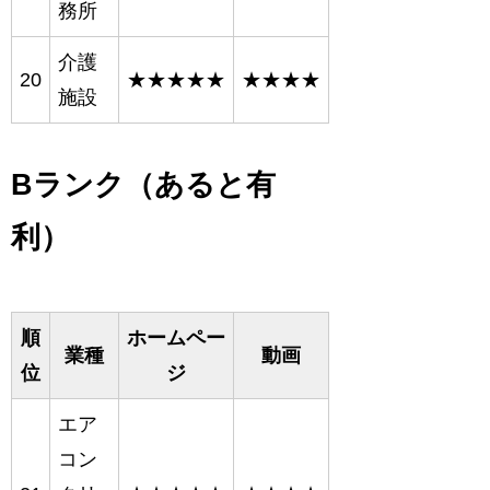
務所
介護
20
★★★★★
★★★★
施設
Bランク（あると有
利）
順
ホームペー
業種
動画
位
ジ
エア
コン