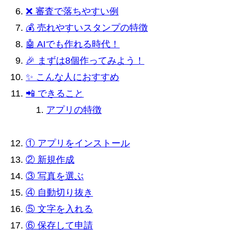
❌ 審査で落ちやすい例
💰 売れやすいスタンプの特徴
🤖 AIでも作れる時代！
🎉 まずは8個作ってみよう！
✨ こんな人におすすめ
📲 できること
アプリの特徴
① アプリをインストール
② 新規作成
③ 写真を選ぶ
④ 自動切り抜き
⑤ 文字を入れる
⑥ 保存して申請