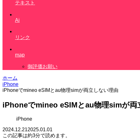
テキスト
Ai
リンク
map
御評価お願い
ホーム
iPhone
iPhoneでmineo eSIMとau物理simが両立しない理由
iPhoneでmineo eSIMとau物理sim
iPhone
2024.12.21
2025.01.01
この記事は
約3分
で読めます。