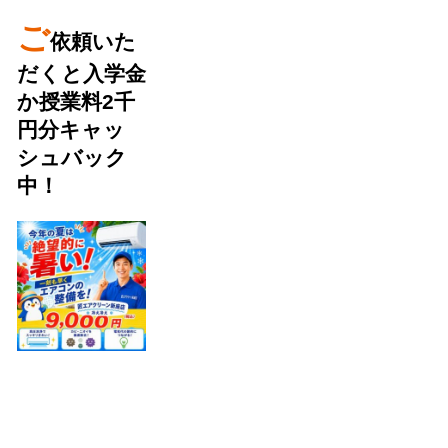
ご
依頼いた
だくと入学金
か授業料2千
円分キャッ
シュバック
中！