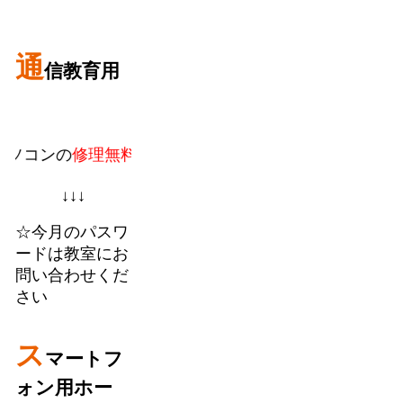
通
信教育用
ンの
修理無料。
教室での個人授業に加えてフランチャイ
↓↓↓
☆今月のパスワ
ードは教室にお
問い合わせくだ
さい
ス
マートフ
ォン用ホー