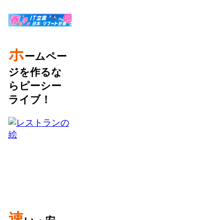
ホ
ームペー
ジを作るな
らピーシー
ライブ！
速