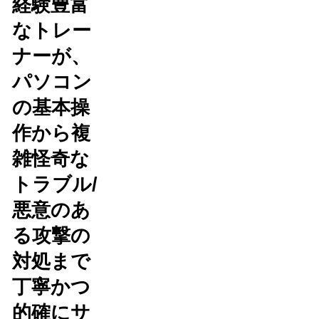
経験豊富
なトレー
ナーが、
パソコン
の基本操
作から複
雑怪奇な
トラブル/
悪意のあ
る攻撃の
対処まで
丁寧かつ
的確にサ