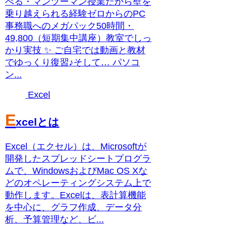
べる・マンツーマン授業だから壁を
乗り越えられる経験ゼロからのPC
事務職へのメガパック50時間・
49,800（短期集中講座）教室でしっ
かり実技 ✨ ご自宅では動画と教材
でゆっくり復習♪そして… パソコ
ン...
Excel
E
xcelとは
Excel（エクセル）は、Microsoftが
開発したスプレッドシートプログラ
ムで、WindowsおよびMac OS Xな
どのオペレーティングシステム上で
動作します。Excelは、表計算機能
を中心に、グラフ作成、データ分
析、予算管理など、ビ...