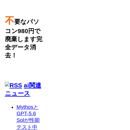
不
要なパソ
コン980円で
廃棄します完
全データ消
去！
ai関連
ニュース
Mythosと
GPT-5.6
Solが性能
テスト中