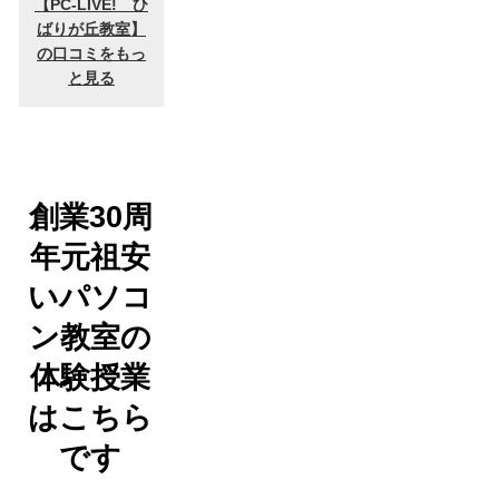
創業30周
年元祖安
いパソコ
ン教室の
体験授業
はこちら
です