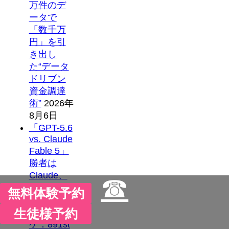
万件のデ
ータで
「数千万
円」を引
き出し
た“データ
ドリブン
資金調達
術”
2026年
8月6日
「GPT-5.6
vs. Claude
Fable 5」
勝者は
Claude、
☎
でも企業
無料体験予約
が選びづ
生徒様予約
らいワ
ケ：891st