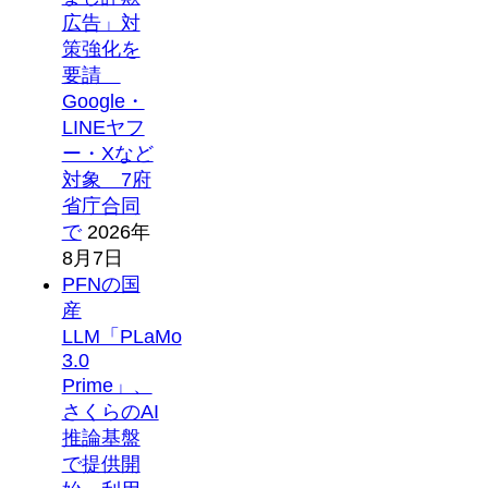
広告」対
策強化を
要請
Google・
LINEヤフ
ー・Xなど
対象 7府
省庁合同
で
2026年
8月7日
PFNの国
産
LLM「PLaMo
3.0
Prime」、
さくらのAI
推論基盤
で提供開