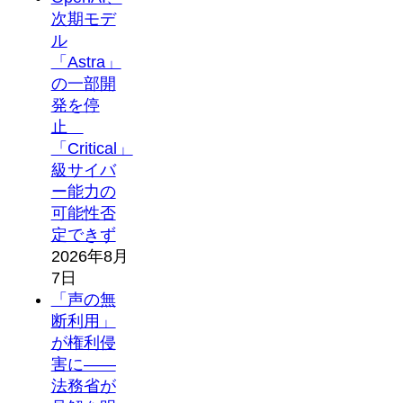
次期モデ
ル
「Astra」
の一部開
発を停
止
「Critical」
級サイバ
ー能力の
可能性否
定できず
2026年8月
7日
「声の無
断利用」
が権利侵
害に――
法務省が