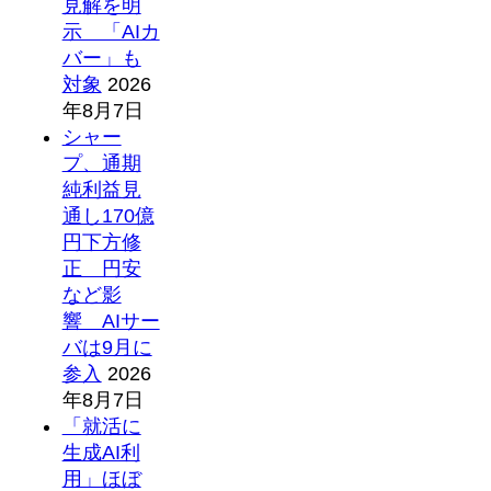
見解を明
示 「AIカ
バー」も
対象
2026
年8月7日
シャー
プ、通期
純利益見
通し170億
円下方修
正 円安
など影
響 AIサー
バは9月に
参入
2026
年8月7日
「就活に
生成AI利
用」ほぼ