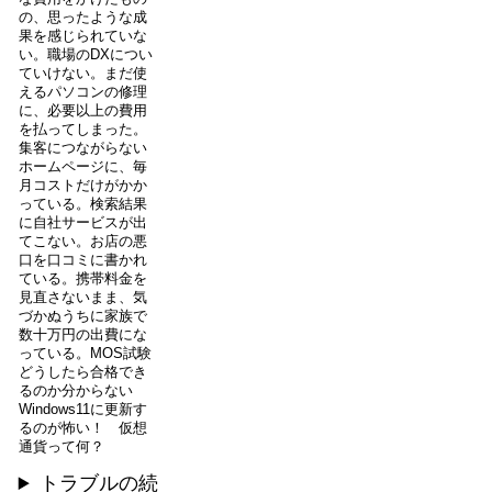
の、思ったような成
果を感じられていな
い。職場のDXについ
ていけない。まだ使
えるパソコンの修理
に、必要以上の費用
を払ってしまった。
集客につながらない
ホームページに、毎
月コストだけがかか
っている。検索結果
に自社サービスが出
てこない。お店の悪
口を口コミに書かれ
ている。携帯料金を
見直さないまま、気
づかぬうちに家族で
数十万円の出費にな
っている。MOS試験
どうしたら合格でき
るのか分からない
Windows11に更新す
るのが怖い！ 仮想
通貨って何？
トラブルの続