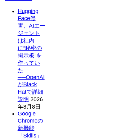
Hugging
Face侵
害、AIエー
ジェント
は社内
に“秘密の
掲示板”を
作ってい
た
──OpenAI
がBlack
Hatで詳細
説明
2026
年8月8日
Google
Chromeの
新機能
「Skills」