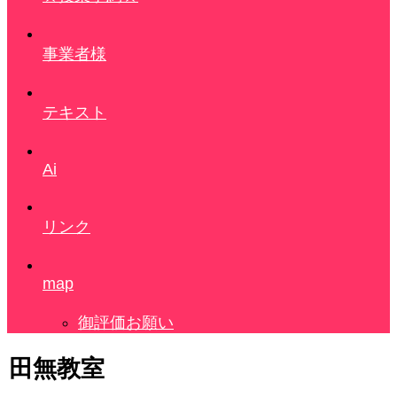
事業者様
テキスト
Ai
リンク
map
御評価お願い
田無教室