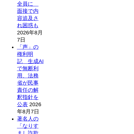
全員に
面接で内
容追及さ
れ困惑も
2026年8月
7日
「声」の
権利明
記 生成AI
で無断利
用、法務
省が民事
責任の解
釈指針を
公表
2026
年8月7日
著名人の
「なりす
まし詐欺