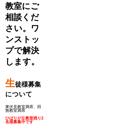
教室にご
相談くだ
さい。ワ
ンストッ
プで解決
します。
生
徒様募集
について
東伏見教室満席、田
無教室満席
ひばりが丘教室残り2
名様募集中です