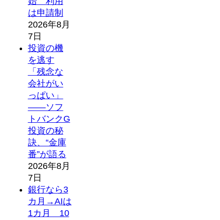
始 利用
は申請制
2026年8月
7日
投資の機
を逃す
「残念な
会社がい
っぱい」
――ソフ
トバンクG
投資の秘
訣、“金庫
番”が語る
2026年8月
7日
銀行なら3
カ月→AIは
1カ月 10