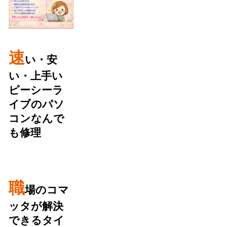
速
い・安
い・上手い
ピーシーラ
イブのパソ
コンなんで
も修理
職
場のコマ
ッタが解決
できるタイ