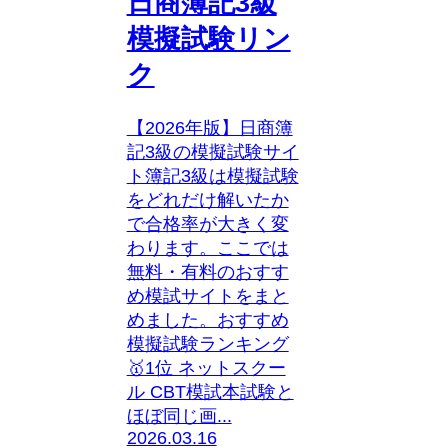
日商簿記3級
模擬試験リン
ク
【2026年版】日商簿
記3級の模擬試験サイ
ト簿記3級は模擬試験
をどれだけ解いたか
で合格率が大きく変
わります。ここでは
無料・有料のおすす
め模試サイトをまと
めました。おすすめ
模擬試験ランキング
🥇1位 ネットスクー
ル CBT模試本試験と
ほぼ同じ画...
2026.03.16