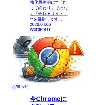
強化最終的に**「作
って終わり」ではな
く「売れるサイト」
**を目指します...
2026.04.06
WordPress
お知らせ
今Chromeに