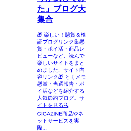
た」ブログ大
集合
🎁 楽しい！懸賞＆検
証ブログリンク集懸
賞・ポイ活・商品レ
ビューなど、読んで
楽しいサイトをまと
めました。サイト内
容リンク🎁 とくメモ
懸賞・当選報告・ポ
イ活などを紹介する
人気節約ブログ。サ
イトを見る🔍
GIGAZINE商品やネ
ットサービスを実
際...