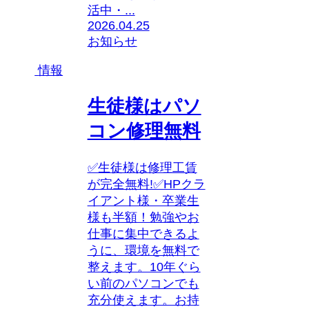
活中・...
2026.04.25
お知らせ
情報
生徒様はパソ
コン修理無料
✅生徒様は修理工賃
が完全無料!✅HPクラ
イアント様・卒業生
様も半額！勉強やお
仕事に集中できるよ
うに、環境を無料で
整えます。10年ぐら
い前のパソコンでも
充分使えます。お持