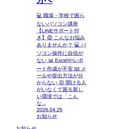
方へ
💻 職場・学校で困ら
ないパソコン講座
【LINEサポート付
き】😟 こんなお悩み
ありませんか？ 💻 パ
ソコン操作に自信が
ない 📊 Excelやレポ
ート作成が不安 📧 メ
ールや提出方法が分
からない 😣 聞ける人
がいなくて困る新し
い環境では「こん
な...
2026.04.25
お知らせ
お知らせ