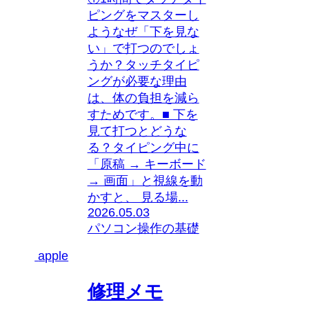
ピングをマスターし
ようなぜ「下を見な
い」で打つのでしょ
うか？タッチタイピ
ングが必要な理由
は、体の負担を減ら
すためです。■ 下を
見て打つとどうな
る？タイピング中に
「原稿 → キーボード
→ 画面」と視線を動
かすと、 見る場...
2026.05.03
パソコン操作の基礎
apple
修理メモ