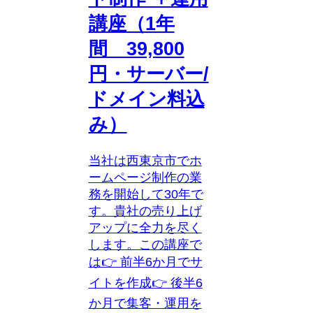
講座（1年
間 39,800
円・サーバー/
ドメイン料込
み）
当社は西東京市でホ
ームページ制作の業
務を開始して30年で
す。貴社の売り上げ
アップに全力を尽く
します。この講座で
は👉 前半6か月でサ
イトを作成👉 後半6
か月で集客・運用を