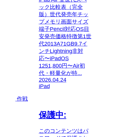
ック比較表（完全
版）世代発売年チッ
プメモリ画面サイズ
端子Pencil対応OS目
安発売価格特徴第1世
代2013A71GB9.7イ
ンチLightning非対
応〜iPadOS
1251,800円〜Air初
代・軽量化が特...
2026.04.24
iPad
作戦
保護中:
このコンテンツはパ