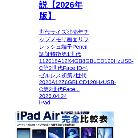
説【2026年
版】
世代サイズ発売年チ
ップメモリ画面リフ
レッシュ端子Pencil
認証特徴第1世代
112018A12X4GB8GBLCD120HzUSB-
C第2世代Face IDベ
ゼルレス初第2世代
2020A12Z6GBLCD120HzUSB-
C第2世代Face...
2026.04.24
iPad