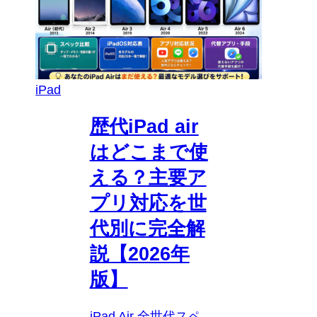
iPad
歴代iPad air
はどこまで使
える？主要ア
プリ対応を世
代別に完全解
説【2026年
版】
iPad Air 全世代スペ