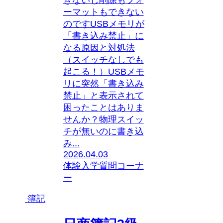
きないし削除もフォ
ーマットもできない
のですUSBメモリが
「書き込み禁止」に
なる原因と対処法
（スイッチなしでも
起こる！）USBメモ
リに突然「書き込み
禁止」と表示されて
困ったことはありま
せんか？物理スイッ
チが無いのに書き込
み...
2026.04.03
体験入学質問コーナ
ー
簿記