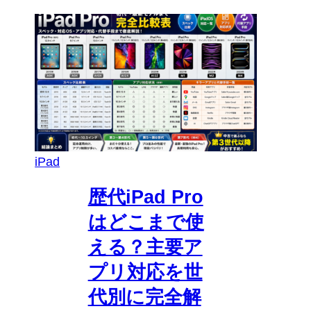
iPad
歴代iPad Pro
はどこまで使
える？主要ア
プリ対応を世
代別に完全解