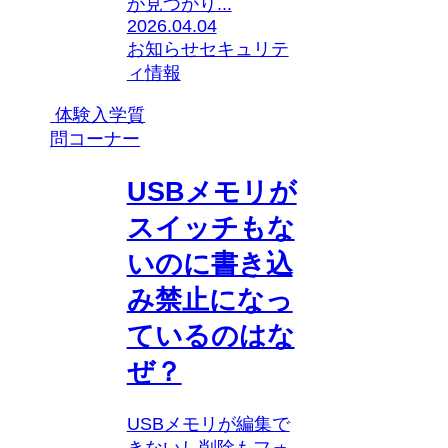
が見つかり...
2026.04.04
お知らせ
セキュリテ
ィ
情報
体験入学質
問コーナー
USBメモリが
スイッチもな
いのに書き込
み禁止になっ
ているのはな
ぜ？
USBメモリが編集で