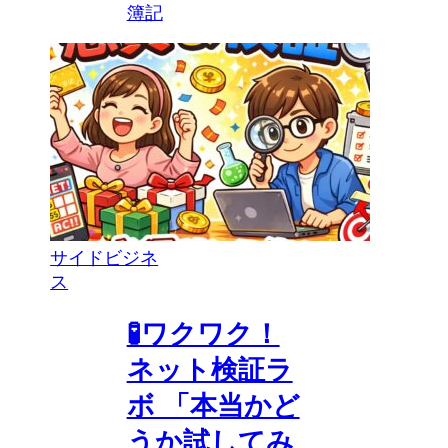
簿記
サイドビジネ
ス
🧪ワクワク！
ネット検証ラ
ボ 「本当かど
うか試してみ