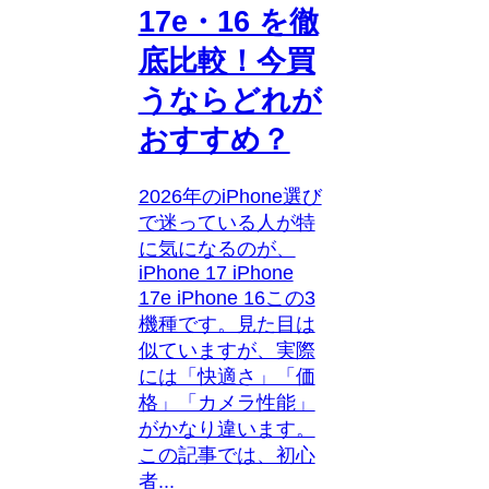
17e・16 を徹
底比較！今買
うならどれが
おすすめ？
2026年のiPhone選び
で迷っている人が特
に気になるのが、
iPhone 17 iPhone
17e iPhone 16この3
機種です。見た目は
似ていますが、実際
には「快適さ」「価
格」「カメラ性能」
がかなり違います。
この記事では、初心
者...