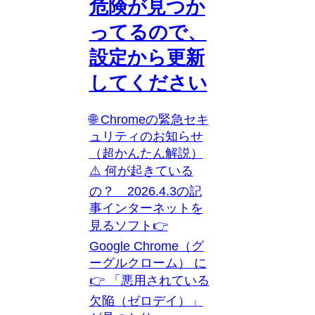
危険が見つか
ってるので、
設定から更新
してください
🌐 Chromeの緊急セキ
ュリティのお知らせ
（超かんたん解説）
⚠️ 何が起きている
の？ 2026.4.3の記
事インターネットを
見るソフト👉
Google Chrome（グ
ーグルクローム） に
👉 「悪用されている
欠陥（ゼロデイ）」