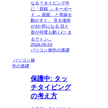
なる？タイピング中
に「原稿 → キーボー
ド → 画面」と視線を
動かすと、 見る場所
が3か所になる 目と
首が何度も動く👉 ま
るでトン...
2026.05.03
パソコン操作の基礎
パソコン操
作の基礎
保護中: タッ
チタイピング
の考え方