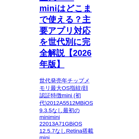
miniはどこま
で使える？主
要アプリ対応
を世代別に完
全解説【2026
年版】
世代発売年チップメ
モリ最大OS指紋/顔
認証特徴mini (初
代)2012A5512MBiOS
9.3.5なし最初の
minimini
22013A71GBiOS
12.5.7なしRetina搭載
mini