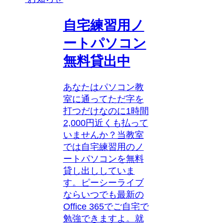
自宅練習用ノ
ートパソコン
無料貸出中
あなたはパソコン教
室に通ってただ字を
打つだけなのに1時間
2,000円近くも払って
いませんか？当教室
では自宅練習用のノ
ートパソコンを無料
貸し出ししていま
す。ピーシーライブ
ならいつでも最新の
Office 365でご自宅で
勉強できますよ。就