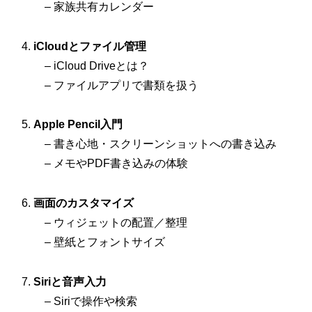
– 家族共有カレンダー
iCloudとファイル管理
– iCloud Driveとは？
– ファイルアプリで書類を扱う
Apple Pencil入門
– 書き心地・スクリーンショットへの書き込み
– メモやPDF書き込みの体験
画面のカスタマイズ
– ウィジェットの配置／整理
– 壁紙とフォントサイズ
Siriと音声入力
– Siriで操作や検索