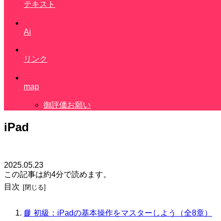
テキスト
Ai
リンク
map
御評価お願い
iPad
2025.05.23
この記事は
約4分
で読めます。
目次
📘 初級：iPadの基本操作をマスターしよう（全8章）