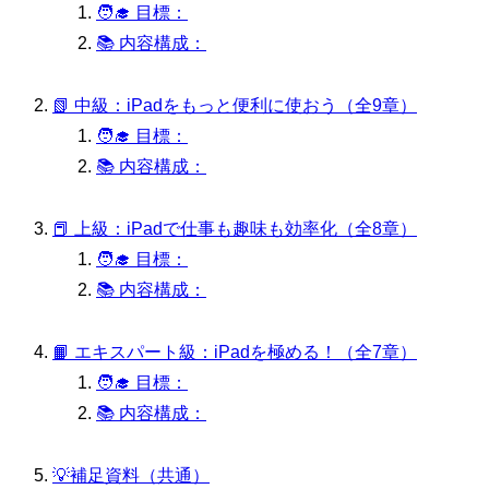
🧑‍🎓 目標：
📚 内容構成：
📗 中級：iPadをもっと便利に使おう（全9章）
🧑‍🎓 目標：
📚 内容構成：
📕 上級：iPadで仕事も趣味も効率化（全8章）
🧑‍🎓 目標：
📚 内容構成：
📙 エキスパート級：iPadを極める！（全7章）
🧑‍🎓 目標：
📚 内容構成：
💡補足資料（共通）