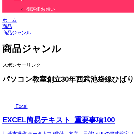
御評価お願い
ホーム
商品
商品ジャンル
商品ジャンル
スポンサーリンク
パソコン教室創立30年西武池袋線ひば
Excel
EXCEL簡易テキスト_重要事項100
1. 基本操作 データ入力 (数値、文字、日付) セルの書式設