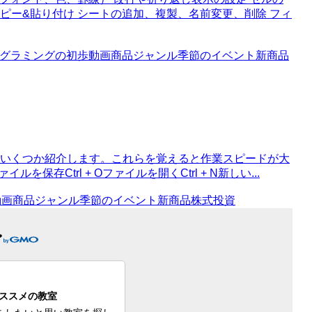
ピー&貼り付け シートの追加、複製、名前変更、削除 フィ
グラミングの初歩
動画
商品ジャンル
季節のイベント
新商品
ーをいくつか紹介します。これらを覚えると作業スピードが大
保存Ctrl + Oファイルを開くCtrl + N新しい...
動画
商品ジャンル
季節のイベント
新商品
株式投資