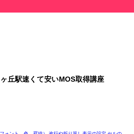
りヶ丘駅速くて安いMOS取得講座
定（フォント、色、罫線） 改行や折り返し表示の設定 セルの