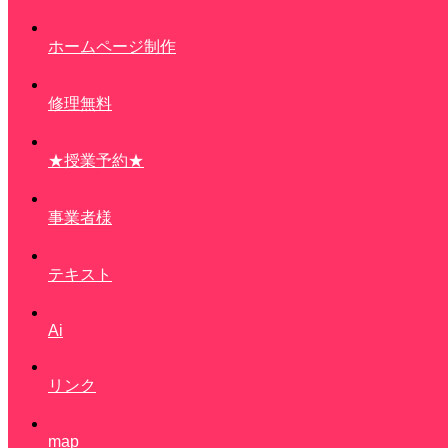
ホームページ制作
修理無料
★授業予約★
事業者様
テキスト
Ai
リンク
map