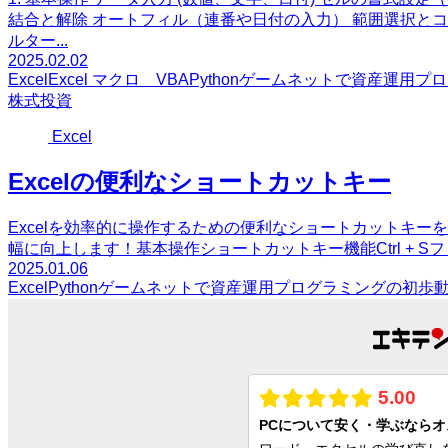
結合と解除 オートフィル（連番や日付の入力） 範囲選択とコ
ルター...
2025.02.02
Excel
Excel マクロ VBA
Python
ゲーム
ネットで資産運用
プロ
株式投資
Excel
Excelの便利なショートカットキー
Excelを効率的に操作するための便利なショートカットキ
幅に向上します！基本操作ショートカットキー機能Ctrl + Sファイルを
2025.01.06
Excel
Python
ゲーム
ネットで資産運用
プログラミングの初歩