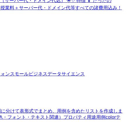
サーバー代・ドメイン代込） 🌟✨ 特徴 📱 たったの
🎁 授業料＋サーバー代・ドメイン代等すべての諸費用込み！
フォン
スモールビジネス
データサイエンス
別に分けて表形式でまとめ、用例を含めたリストを作成しま
色・フォント・テキスト関連）プロパティ用途用例colorテ