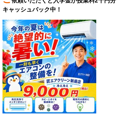
依頼いただくと入学金か授業料2千円分
キャッシュバック中！
エルニーニョ到来今年の夏は暑い！
MOS EXCEL上級を撃破しよう！
安くても本気の広告は当社へ！
美味しいお茶は増田園