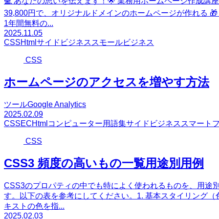
💻 あなたの思いを伝えます！🌟 業務用ホームページ作成講座（
39,800円で、オリジナルドメインのホームページが作れる 
1年間無料の...
2025.11.05
CSS
Html
サイドビジネス
スモールビジネス
CSS
ホームページのアクセスを増やす方法
ツールGoogle Analytics
2025.02.09
CSS
EC
Html
コンピューター用語集
サイドビジネス
スマート
CSS
CSS3 頻度の高いもの一覧用途別用例
CSS3のプロパティの中でも特によく使われるものを、用途
す。以下の表を参考にしてください。1. 基本スタイリング（
キストの色を指...
2025.02.03