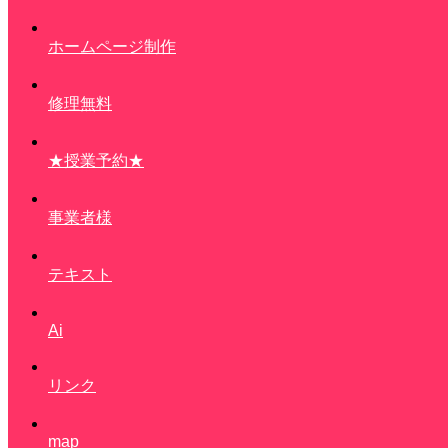
ホームページ制作
修理無料
★授業予約★
事業者様
テキスト
Ai
リンク
map