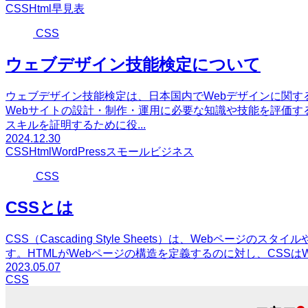
CSS
Html
早見表
CSS
ウェブデザイン技能検定について
ウェブデザイン技能検定は、日本国内でWebデザインに関
Webサイトの設計・制作・運用に必要な知識や技能を評価す
スキルを証明するために役...
2024.12.30
CSS
Html
WordPress
スモールビジネス
CSS
CSSとは
CSS（Cascading Style Sheets）は、Webペー
す。HTMLがWebページの構造を定義するのに対し、CSSは
2023.05.07
CSS