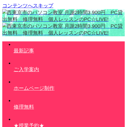
コンテンツへスキップ
最新記事
ご入学案内
ホームページ制作
修理無料
★授業予約★