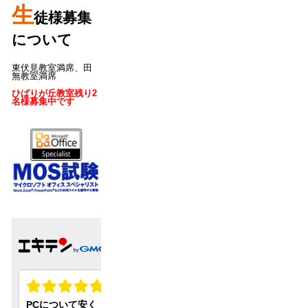
生
徒様募集
について
東伏見教室満席、田
無教室満席
ひばりが丘教室残り2
名様募集中です