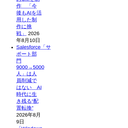
作 「今
後もAIを活
用した制
作に挑
戦」
2026
年8月10日
Salesforce「サ
ポート部
門
9000→5000
人」は人
員削減で
はない AI
時代に生
き残る“配
置転換”
2026年8月
9日