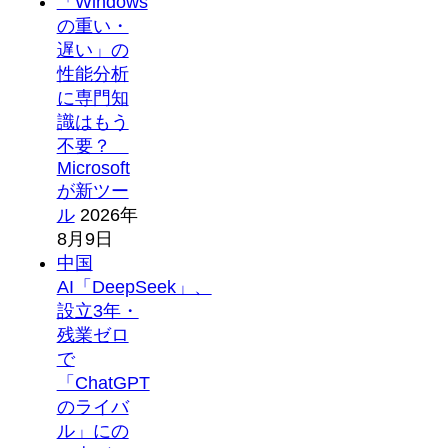
「Windows
の重い・
遅い」の
性能分析
に専門知
識はもう
不要？
Microsoft
が新ツー
ル
2026年
8月9日
中国
AI「DeepSeek」、
設立3年・
残業ゼロ
で
「ChatGPT
のライバ
ル」にの