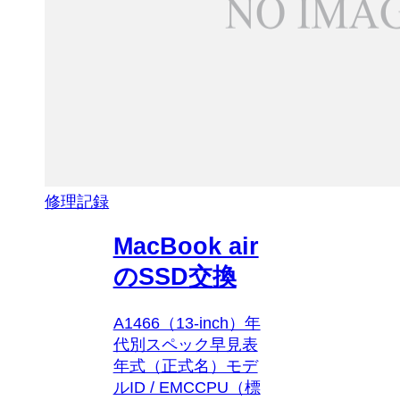
修理記録
MacBook air
のSSD交換
A1466（13-inch）年
代別スペック早見表
年式（正式名）モデ
ルID / EMCCPU（標