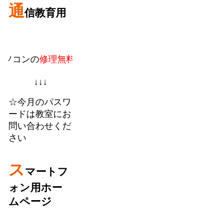
通
信教育用
の
修理無料。
教室での個人授業に加えてフランチャイズ
↓↓↓
☆今月のパスワ
ードは教室にお
問い合わせくだ
さい
ス
マートフ
ォン用ホー
ムページ