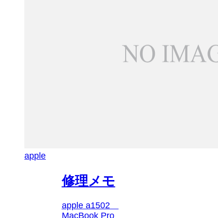
apple
修理メモ
apple a1502
MacBook Pro