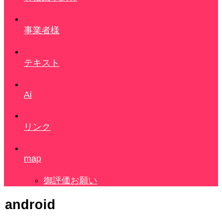
事業者様
テキスト
Ai
リンク
map
御評価お願い
android