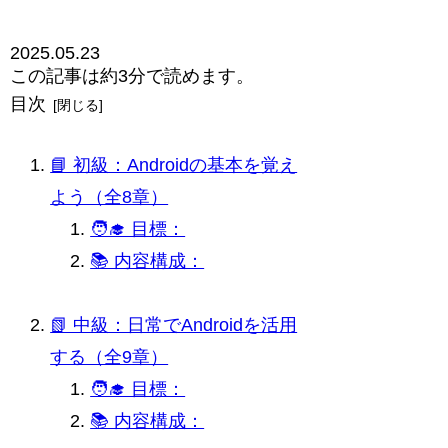
2025.05.23
この記事は
約3分
で読めます。
目次
📘 初級：Androidの基本を覚え
よう（全8章）
🧑‍🎓 目標：
📚 内容構成：
📗 中級：日常でAndroidを活用
する（全9章）
🧑‍🎓 目標：
📚 内容構成：