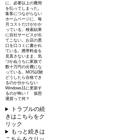
に、必要以上の費用
を払ってしまった。
集客につながらない
ホームページに、毎
月コストだけがかか
っている。検索結果
に自社サービスが出
てこない。お店の悪
口を口コミに書かれ
ている。携帯料金を
見直さないまま、気
づかぬうちに家族で
数十万円の出費にな
っている。MOS試験
どうしたら合格でき
るのか分からない
Windows11に更新す
るのが怖い！ 仮想
通貨って何？
トラブルの続
きはこちらをク
リック
もっと続きは
こちらをクリッ