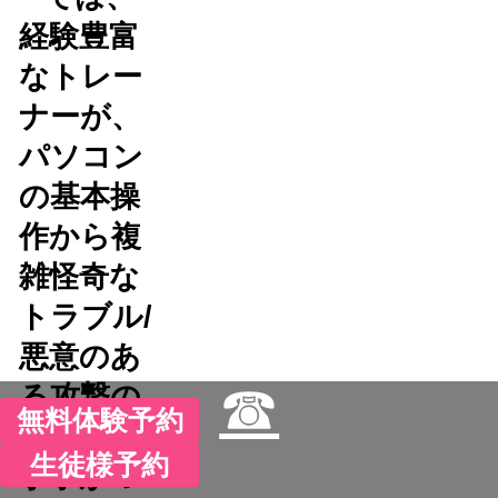
経験豊富
なトレー
ナーが、
パソコン
の基本操
作から複
雑怪奇な
トラブル/
悪意のあ
☎
る攻撃の
無料体験予約
対処まで
生徒様予約
丁寧かつ