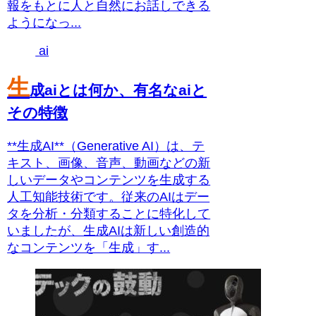
報をもとに人と自然にお話しできる
ようになっ...
ai
生
成aiとは何か、有名なaiと
その特徴
**生成AI**（Generative AI）は、テ
キスト、画像、音声、動画などの新
しいデータやコンテンツを生成する
人工知能技術です。従来のAIはデー
タを分析・分類することに特化して
いましたが、生成AIは新しい創造的
なコンテンツを「生成」す...