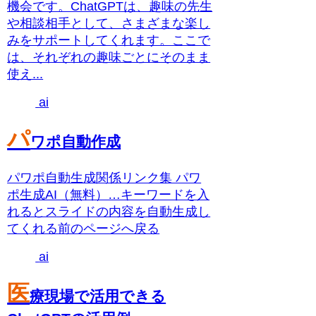
機会です。ChatGPTは、趣味の先生
や相談相手として、さまざまな楽し
みをサポートしてくれます。ここで
は、それぞれの趣味ごとにそのまま
使え...
ai
パ
ワポ自動作成
パワポ自動生成関係リンク集 パワ
ポ生成AI（無料）…キーワードを入
れるとスライドの内容を自動生成し
てくれる前のページへ戻る
ai
医
療現場で活用できる