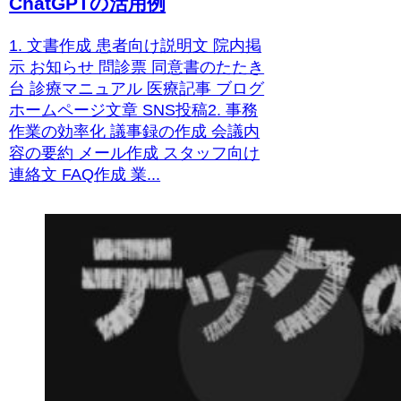
ChatGPTの活用例
1. 文書作成 患者向け説明文 院内掲
示 お知らせ 問診票 同意書のたたき
台 診療マニュアル 医療記事 ブログ
ホームページ文章 SNS投稿2. 事務
作業の効率化 議事録の作成 会議内
容の要約 メール作成 スタッフ向け
連絡文 FAQ作成 業...