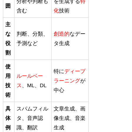
分析や判断も
を生成する
特
囲
含む
化
技術
主
な
判断、分類、
創造的
なデー
役
予測など
タ生成
割
使
特に
ディープ
用
ルールベー
ラーニング
が
技
ス
、ML、DL
中心
術
具
スパムフィル
文章生成、画
体
タ、音声認
像生成、音楽
例
識、翻訳
生成