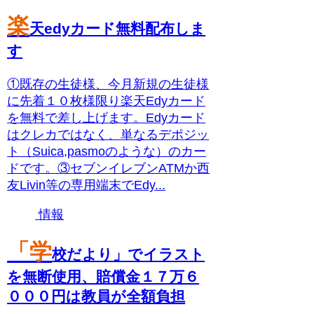
楽
天edyカード無料配布しま
す
①既存の生徒様、今月新規の生徒様
に先着１０枚様限り楽天Edyカード
を無料で差し上げます。Edyカード
はクレカではなく、単なるデポジッ
ト（Suica,pasmoのような）のカー
ドです。③セブンイレブンATMか西
友Livin等の専用端末でEdy...
情報
「学
校だより」でイラスト
を無断使用、賠償金１７万６
０００円は教員が全額負担