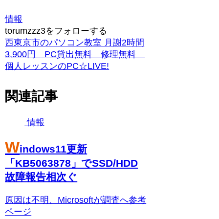
情報
torumzzz3をフォローする
西東京市のパソコン教室 月謝2時間
3,900円 PC貸出無料 修理無料
個人レッスンのPC☆LIVE!
関連記事
情報
W
indows11更新
「KB5063878」でSSD/HDD
故障報告相次ぐ
原因は不明、Microsoftが調査へ参考
ページ