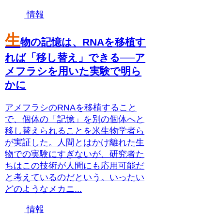
情報
生
物の記憶は、RNAを移植す
れば「移し替え」できる──ア
メフラシを用いた実験で明ら
かに
アメフラシのRNAを移植すること
で、個体の「記憶」を別の個体へと
移し替えられることを米生物学者ら
が実証した。人間とはかけ離れた生
物での実験にすぎないが、研究者た
ちはこの技術が人間にも応用可能だ
と考えているのだという。いったい
どのようなメカニ...
情報