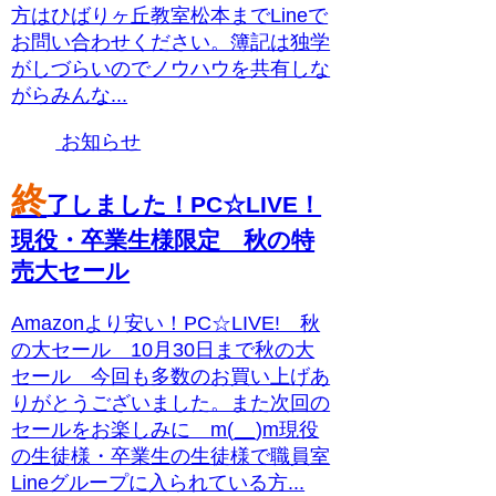
方はひばりヶ丘教室松本までLineで
お問い合わせください。簿記は独学
がしづらいのでノウハウを共有しな
がらみんな...
お知らせ
終
了しました！PC☆LIVE！
現役・卒業生様限定 秋の特
売大セール
Amazonより安い！PC☆LIVE! 秋
の大セール 10月30日まで秋の大
セール 今回も多数のお買い上げあ
りがとうございました。また次回の
セールをお楽しみに m(__)m現役
の生徒様・卒業生の生徒様で職員室
Lineグループに入られている方...