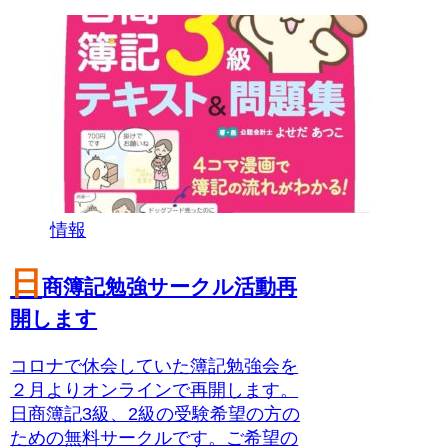
情報
日
商簿記勉強サークル活動再
開します
コロナで休会していた簿記勉強会を
２月よりオンラインで再開します。
日商簿記3級、2級の受験希望の方の
ための無料サークルです。ご希望の