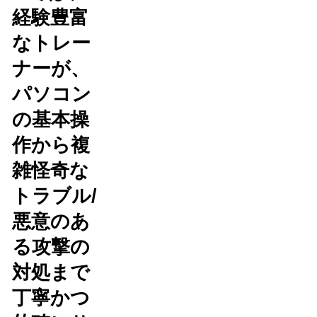
経験豊富
なトレー
ナーが、
パソコン
の基本操
作から複
雑怪奇な
トラブル/
悪意のあ
る攻撃の
対処まで
丁寧かつ