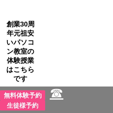
創業30周
年元祖安
いパソコ
ン教室の
体験授業
はこちら
です
☎
↓↓↓↓↓↓↓↓↓
無料体験予約
生徒様予約