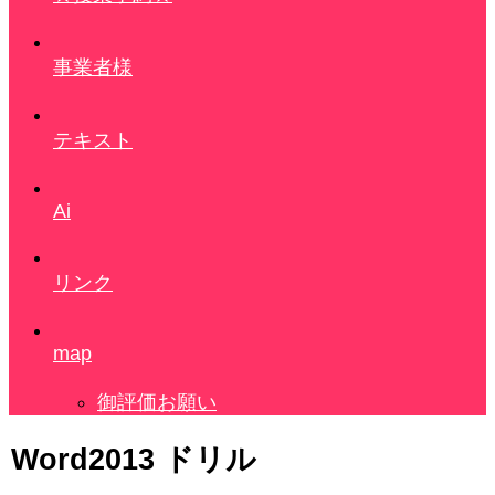
事業者様
テキスト
Ai
リンク
map
御評価お願い
Word2013 ドリル