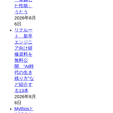
た性能」
うたう
2026年8月
6日
リクルー
ト、新卒
エンジニ
ア向け研
修資料を
無料公
開 “AI時
代の生き
残り方”な
ど紹介す
る13本
2026年8月
6日
Mythosと