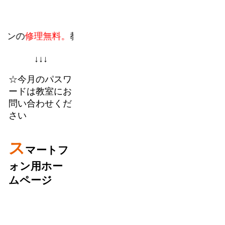
修理無料。
教室での個人授業に加えてフランチャイズの
↓↓↓
☆今月のパスワ
ードは教室にお
問い合わせくだ
さい
ス
マートフ
ォン用ホー
ムページ