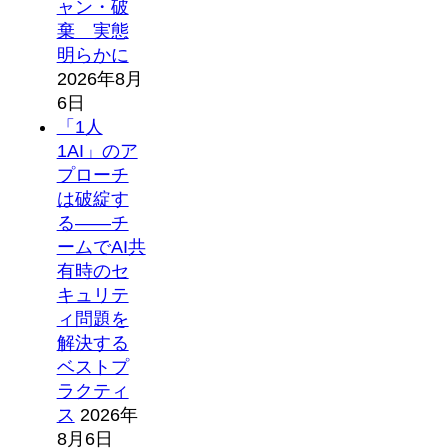
ャン・破
棄 実態
明らかに
2026年8月
6日
「1人
1AI」のア
プローチ
は破綻す
る――チ
ームでAI共
有時のセ
キュリテ
ィ問題を
解決する
ベストプ
ラクティ
ス
2026年
8月6日