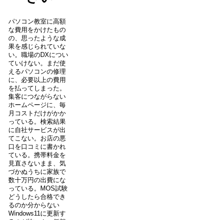
パソコン教室に高額
な費用をかけたもの
の、思ったような成
果を感じられていな
い。職場のDXについ
ていけない。まだ使
えるパソコンの修理
に、必要以上の費用
を払ってしまった。
集客につながらない
ホームページに、毎
月コストだけがかか
っている。検索結果
に自社サービスが出
てこない。お店の悪
口を口コミに書かれ
ている。携帯料金を
見直さないまま、気
づかぬうちに家族で
数十万円の出費にな
っている。MOS試験
どうしたら合格でき
るのか分からない
Windows11に更新す