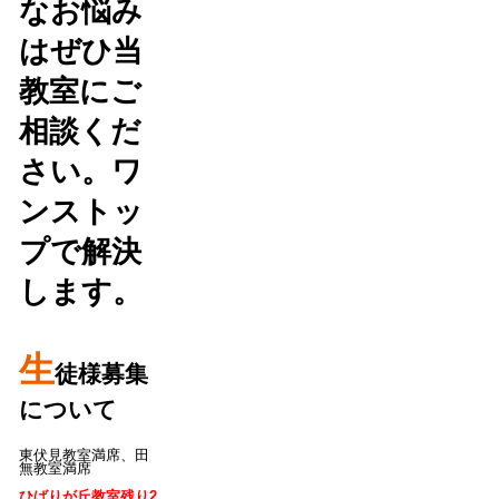
なお悩み
はぜひ当
教室にご
相談くだ
さい。ワ
ンストッ
プで解決
します。
生
徒様募集
について
東伏見教室満席、田
無教室満席
ひばりが丘教室残り2