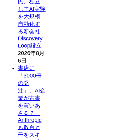
氏、独立
してAI実験
を大規模
自動化す
る新会社
Discovery
Loop設立
2026年8月
6日
書店に
「3000冊
の発
注」、AI企
業が古書
を買いあ
さる？
Anthropic
も数百万
冊をスキ