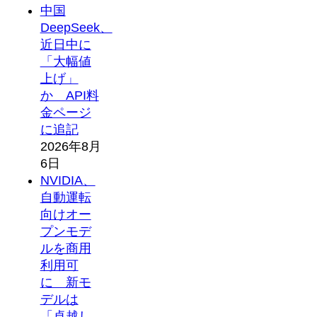
中国
DeepSeek、
近日中に
「大幅値
上げ」
か API料
金ページ
に追記
2026年8月
6日
NVIDIA、
自動運転
向けオー
プンモデ
ルを商用
利用可
に 新モ
デルは
「卓越し