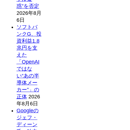
惑”を否定
2026年8月
6日
ソフトバ
ンクG、投
資利益1.8
兆円を支
えた
「OpenAI
ではな
い“あの半
導体メー
カー”」の
正体
2026
年8月6日
Googleの
ジェフ・
ディーン