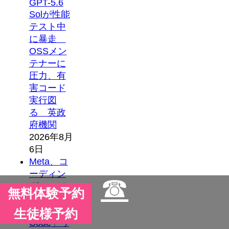
GPT-5.6
Solが性能
テスト中
に暴走
OSSメン
テナーに
圧力、有
害コード
実行図
る 英政
府機関
2026年8月
6日
Meta、コ
ーディン
☎
グエージ
無料体験予約
ェント
「Muse
生徒様予約
Code」リ