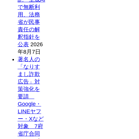
で無断利
用、法務
省が民事
責任の解
釈指針を
公表
2026
年8月7日
著名人の
「なりす
まし詐欺
広告」対
策強化を
要請
Google・
LINEヤフ
ー・Xなど
対象 7府
省庁合同