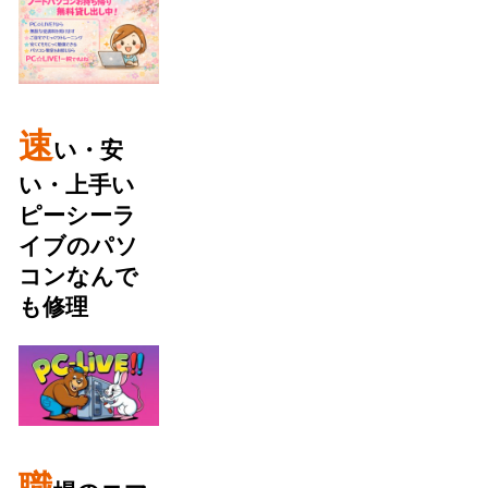
速
い・安
い・上手い
ピーシーラ
イブのパソ
コンなんで
も修理