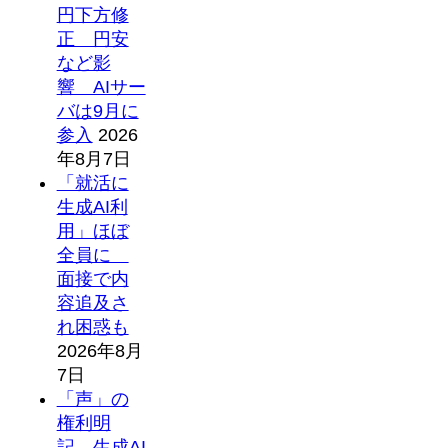
円下方修
正 円安
など影
響 AIサー
バは9月に
参入
2026
年8月7日
「就活に
生成AI利
用」ほぼ
全員に
面接で内
容追及さ
れ困惑も
2026年8月
7日
「声」の
権利明
記 生成AI