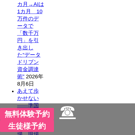
カ月→AIは
1カ月 10
万件のデ
ータで
「数千万
円」を引
き出し
た“データ
ドリブン
資金調達
術”
2026年
8月6日
あえて歩
かせない
☎
――準国
無料体験予約
産ヒュー
マノイド
生徒様予約
「D1」登
場、現場