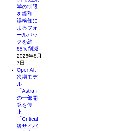
学の制限
を緩和
誤検知に
よるフォ
ールバッ
クを約
85％削減
2026年8月
7日
OpenAI、
次期モデ
ル
「Astra」
の一部開
発を停
止
「Critical」
級サイバ