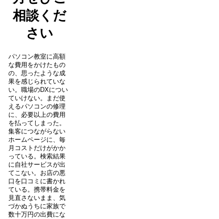
相談くだ
さい
パソコン教室に高額
な費用をかけたもの
の、思ったような成
果を感じられていな
い。職場のDXについ
ていけない。まだ使
えるパソコンの修理
に、必要以上の費用
を払ってしまった。
集客につながらない
ホームページに、毎
月コストだけがかか
っている。検索結果
に自社サービスが出
てこない。お店の悪
口を口コミに書かれ
ている。携帯料金を
見直さないまま、気
づかぬうちに家族で
数十万円の出費にな