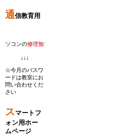
通
信教育用
ンの
修理無料。
教室での個人授業に加えてフランチャイ
↓↓↓
☆今月のパスワ
ードは教室にお
問い合わせくだ
さい
ス
マートフ
ォン用ホー
ムページ