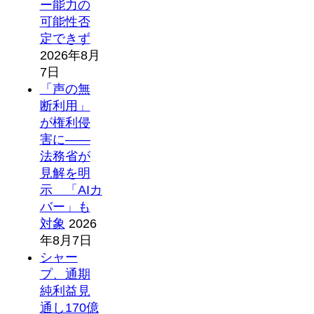
ー能力の
可能性否
定できず
2026年8月
7日
「声の無
断利用」
が権利侵
害に――
法務省が
見解を明
示 「AIカ
バー」も
対象
2026
年8月7日
シャー
プ、通期
純利益見
通し170億