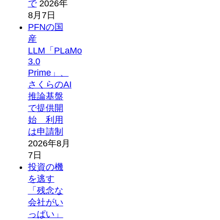
で
2026年
8月7日
PFNの国
産
LLM「PLaMo
3.0
Prime」、
さくらのAI
推論基盤
で提供開
始 利用
は申請制
2026年8月
7日
投資の機
を逃す
「残念な
会社がい
っぱい」