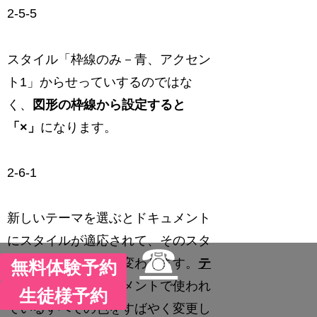
2-5-5
スタイル「枠線のみ－青、アクセン
ト1」からせっていするのではな
く、
図形の枠線から設定すると
「×」
になります。
2-6-1
新しいテーマを選ぶとドキュメント
にスタイルが適応されて、そのスタ
☎
イル独自の見た目に変わります。
テ
無料体験予約
ーマの色
は、ドキュメントで使われ
生徒様予約
ているすべての色をすばやく変更し