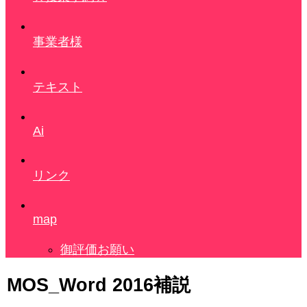
事業者様
テキスト
Ai
リンク
map
御評価お願い
MOS_Word 2016補説