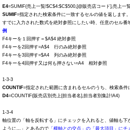
E4
=SUMIF(売上一覧!$C$4:$C$500,[@販売店コード],売上一覧!$
SUMIF
=指定された検索条件に一致するセルの値を返します
すでに入力された数式を絶対参照にしたい時、任意のセル番
例
F4キーを１回押す＝$A$4 絶対参照
F4キーを2回押す=A$4 行のみ絶対参照
F4キーを3回押す=$A4 列のみ絶対参照
F4キーを4回押す又は何も押さない=A4 相対参照
1-3-3
COUNTIF
=指定された範囲に含まれるセルのうち、検索条件
D4
=COUNTIF(販売店別売上[担当者名],担当者別集計!A4)
1-3-4
軸位置の「軸を反転する」にチェックを入れると、値軸も下
ように…」とあるので
「横軸との交点」の「最大項目」にチ