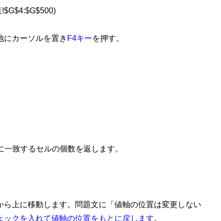
G$4:$G$500)
。
地にカーソルを置き
F4キー
を押す。
に一致するセルの個数を返します。
から上に移動します。問題文に「値軸の位置は変更しない
ェックを入れて値軸の位置をもとに戻します
。