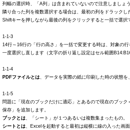
列幅の選択時、「A列」は含まれていないので注意しましょ
隣り合った列を複数選択する場合は、最初の列をドラックし
Shiftキーを押しながら最後の列をクリックすると一括で選択
1-1-3
14行～16行の「行の高さ」を一括で変更する時は、対象の
一度選択し直します（文字の折り返し設定はセル範囲B14:B
1-1-4
PDFファイルとは
、データを実際の紙に印刷した時の状態を
1-1-5
問題に「現在のブックだけに適応」とあるので現在のブック＝「mog
保存」を追加します。
ブックとは
、「シート」が１つあるいは複数集まったもの。
シートとは
、Excelを起動すると最初は縦横に線の入った画