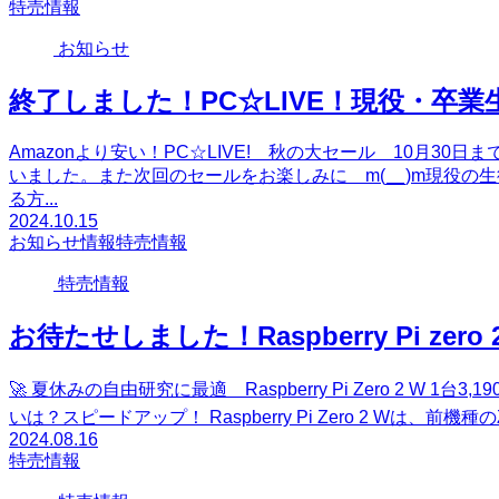
特売情報
お知らせ
終了しました！PC☆LIVE！現役・卒
Amazonより安い！PC☆LIVE! 秋の大セール 10月3
いました。また次回のセールをお楽しみに m(__)m現役の
る方...
2024.10.15
お知らせ
情報
特売情報
特売情報
お待たせしました！Raspberry Pi ze
🚀 夏休みの自由研究に最適 Raspberry Pi Zero 2 W 1
いは？スピードアップ！ Raspberry Pi Zero 2 Wは、前機種の
2024.08.16
特売情報