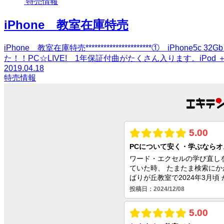
特売情報
iPhone 教室在庫特売
iPhone 教室在庫特売**********************① iPhone5
た！！PC☆LIVE! 1年保証付曲がたくさん入ります。iPod ＋ 
2019.04.18
特売情報