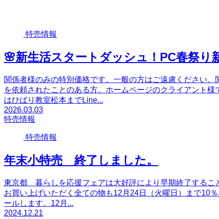
特売情報
🌸新生活スタートダッシュ！PC春祭り新品
関係者様のみの特別価格です。一般の方はご遠慮ください。
を依頼されたことのある方。ホームページのクライアント様
はひばり教室松本までLine...
2026.03.03
特売情報
特売情報
年末小特売 終了しました。
東京都 暮らしを応援フェアは大好評により早期終了すること
お買い上げいただく全ての物も12月24日（火曜日）まで1
ールします。12月...
2024.12.21