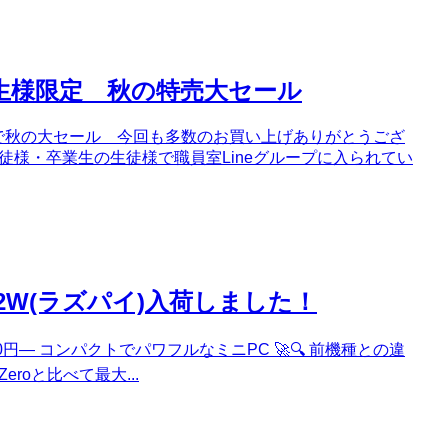
業生様限定 秋の特売大セール
0日まで秋の大セール 今回も多数のお買い上げありがとうござ
生徒様・卒業生の生徒様で職員室Lineグループに入られてい
ro 2W(ラズパイ)入荷しました！
台3,190円— コンパクトでパワフルなミニPC 🚀🔍 前機種との違
Zeroと比べて最大...