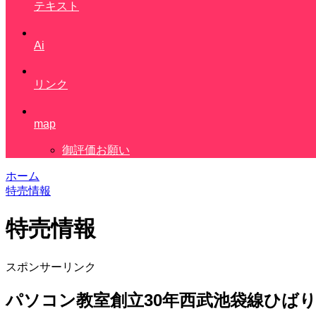
テキスト
Ai
リンク
map
御評価お願い
ホーム
特売情報
特売情報
スポンサーリンク
パソコン教室創立30年西武池袋線ひば