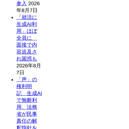
参入
2026
年8月7日
「就活に
生成AI利
用」ほぼ
全員に
面接で内
容追及さ
れ困惑も
2026年8月
7日
「声」の
権利明
記 生成AI
で無断利
用、法務
省が民事
責任の解
釈指針を