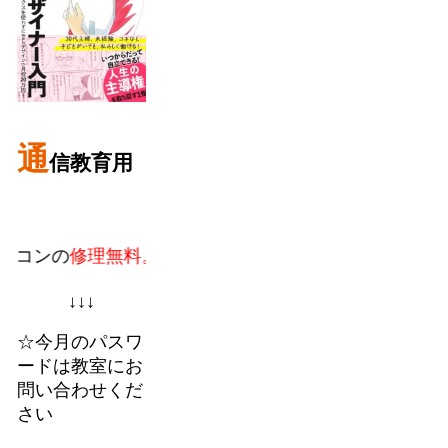
通
信教育用
修理無料。
教室での個人授業に加えてフランチャイズ
↓↓↓
☆今月のパスワ
ードは教室にお
問い合わせくだ
さい