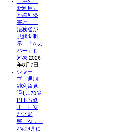
「声の無
断利用」
が権利侵
害に――
法務省が
見解を明
示 「AIカ
バー」も
対象
2026
年8月7日
シャー
プ、通期
純利益見
通し170億
円下方修
正 円安
など影
響 AIサー
バは9月に