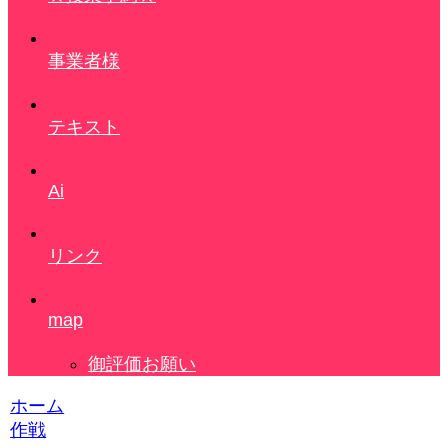
事業者様
テキスト
Ai
リンク
map
御評価お願い
ホーム
作戦