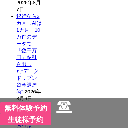
2026年8月
7日
銀行なら3
カ月→AIは
1カ月 10
万件のデ
ータで
「数千万
円」を引
き出し
た“データ
ドリブン
資金調達
術”
2026年
8月6日
☎
「GPT-5.6
無料体験予約
vs. Claude
生徒様予約
Fable 5」
勝者は