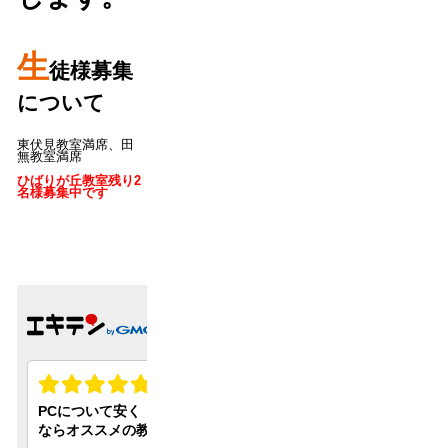
生
徒様募集
について
東伏見教室満席、田
無教室満席
ひばりが丘教室残り2
名様募集中です