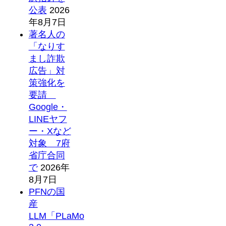
公表
2026
年8月7日
著名人の
「なりす
まし詐欺
広告」対
策強化を
要請
Google・
LINEヤフ
ー・Xなど
対象 7府
省庁合同
で
2026年
8月7日
PFNの国
産
LLM「PLaMo