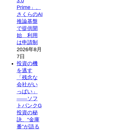
3.0
Prime」、
さくらのAI
推論基盤
で提供開
始 利用
は申請制
2026年8月
7日
投資の機
を逃す
「残念な
会社がい
っぱい」
――ソフ
トバンクG
投資の秘
訣、“金庫
番”が語る