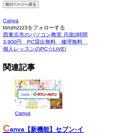
前のページへ戻る
Canva
torumzzz3をフォローする
西東京市のパソコン教室 月謝2時間
3,900円 PC貸出無料 修理無料
個人レッスンのPC☆LIVE!
関連記事
Canva
C
anva【新機能】セブン‐イ