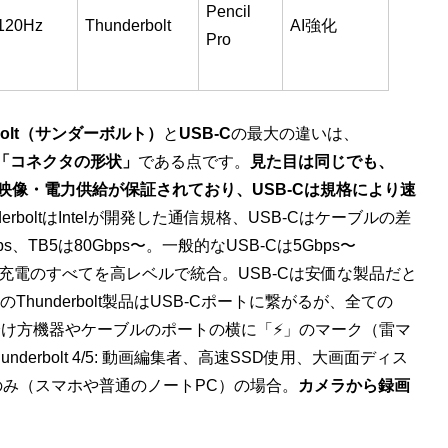
Pencil
120Hz
Thunderbolt
AI強化
Pro
rbolt（サンダーボルト）
と
USB-C
の最大の違いは、
は「コネクタの形状」
である点です。
見た目は同じでも、
安定した映像・電力供給が保証されており、USB-Cは規格により速
erboltはIntelが開発した通信規格、USB-Cはケーブルの差
Gbps、TB5は80Gbps〜。一般的なUSB-Cは5Gbps〜
像出力、充電のすべてを高レベルで統合。USB-Cは安価な製品だと
underbolt製品はUSB-Cポートに繋がるが、全ての
い。見分け方機器やケーブルのポートの横に「⚡」のマーク（雷マ
nderbolt 4/5: 動画編集者、高速SSD使用、大画面ディス
送のみ（スマホや普通のノートPC）の場合。
カメラから録画