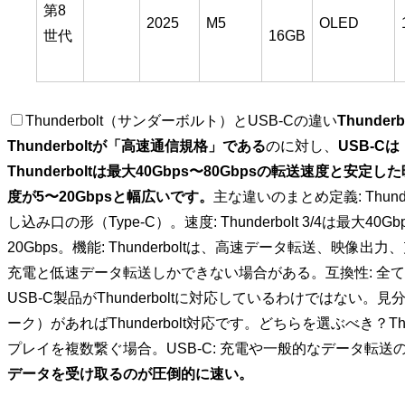
第8
2025
M5
OLED
16GB
世代
Thunderbolt（サンダーボルト）とUSB-Cの違い
Thunde
Thunderboltが「高速通信規格」である
のに対し、
USB-C
Thunderboltは最大40Gbps〜80Gbpsの転送速度と
度が5〜20Gbpsと幅広いです。
主な違いのまとめ定義: Thund
し込み口の形（Type-C）。速度: Thunderbolt 3/4は最大40
20Gbps。機能: Thunderboltは、高速データ転送、映
充電と低速データ転送しかできない場合がある。互換性: 全てのTh
USB-C製品がThunderboltに対応しているわけではな
ーク）があればThunderbolt対応です。どちらを選ぶべき？Thu
プレイを複数繋ぐ場合。USB-C: 充電や一般的なデータ転
データを受け取るのが圧倒的に速い。