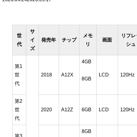
サ
世
メモ
リフレ
イ
発売年
チップ
画面
代
リ
シュ
ズ
4GB
第1
世
2018
A12X
LCD
120Hz
8GB
代
第2
世
2020
A12Z
6GB
LCD
120Hz
代
8GB
第3