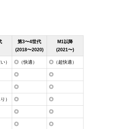
代
第3〜4世代
M1以降
(2018〜2020)
(2021〜)
重い）
◎（快適）
◎（超快適）
◎
◎
◎
◎
あり）
◎
◎
◎
◎
◎
◎