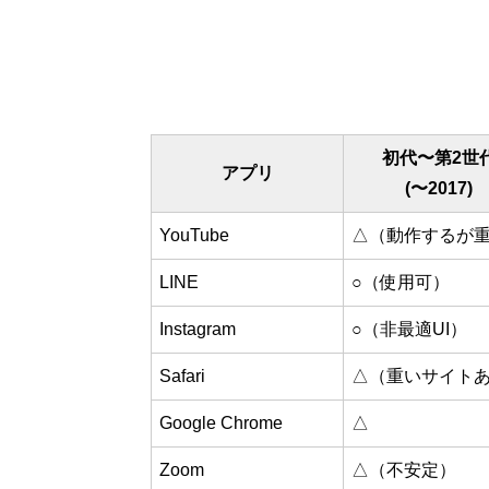
初代〜第2世
アプリ
(〜2017)
YouTube
△（動作するが
LINE
○（使用可）
Instagram
○（非最適UI）
Safari
△（重いサイト
Google Chrome
△
Zoom
△（不安定）