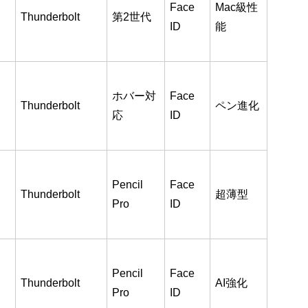
Face
Mac級性
Thunderbolt
第2世代
ID
能
ホバー対
Face
Thunderbolt
ペン進化
応
ID
Pencil
Face
Thunderbolt
超薄型
Pro
ID
Pencil
Face
Thunderbolt
AI強化
Pro
ID