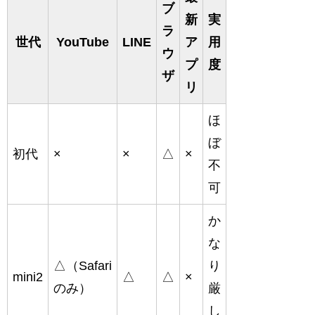
ブ
新
実
ラ
世代
YouTube
LINE
ア
用
ウ
プ
度
ザ
リ
ほ
ぼ
初代
×
×
△
×
不
可
か
な
△（Safari
り
mini2
△
△
×
のみ）
厳
し