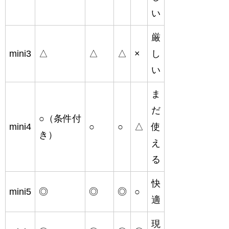
い
厳
mini3
△
△
△
×
し
い
ま
だ
○（条件付
mini4
○
○
△
使
き）
え
る
快
mini5
◎
◎
◎
○
適
現