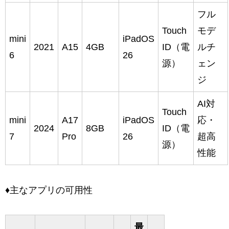
フル
Touch
モデ
mini
iPadOS
2021
A15
4GB
ID（電
ルチ
6
26
源）
ェン
ジ
AI対
Touch
mini
A17
iPadOS
応・
2024
8GB
ID（電
7
Pro
26
超高
源）
性能
♦主なアプリの可用性
最