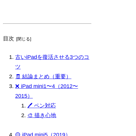
目次
古いiPadを復活させる3つのコ
ツ
🧾 結論まとめ（重要）
❌ iPad mini1〜4（2012〜
2015）
🖊 ペン対応
🎨 描き心地
🟡 iPad mini5（2019）