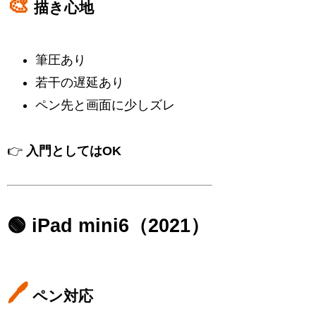
🎨
描き心地
筆圧あり
若干の遅延あり
ペン先と画面に少しズレ
👉
入門としてはOK
🟢 iPad mini6（2021）
🖊
ペン対応