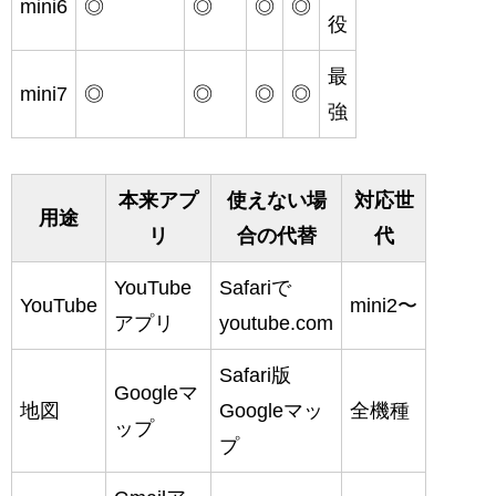
mini6
◎
◎
◎
◎
役
最
mini7
◎
◎
◎
◎
強
本来アプ
使えない場
対応世
用途
リ
合の代替
代
YouTube
Safariで
YouTube
mini2〜
アプリ
youtube.com
Safari版
Googleマ
地図
Googleマッ
全機種
ップ
プ