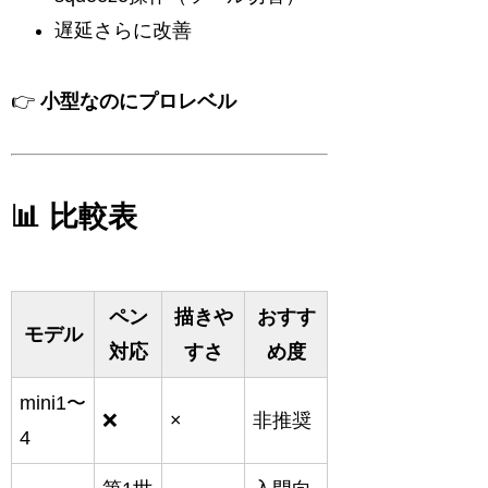
遅延さらに改善
👉
小型なのにプロレベル
📊 比較表
ペン
描きや
おすす
モデル
対応
すさ
め度
mini1〜
❌
×
非推奨
4