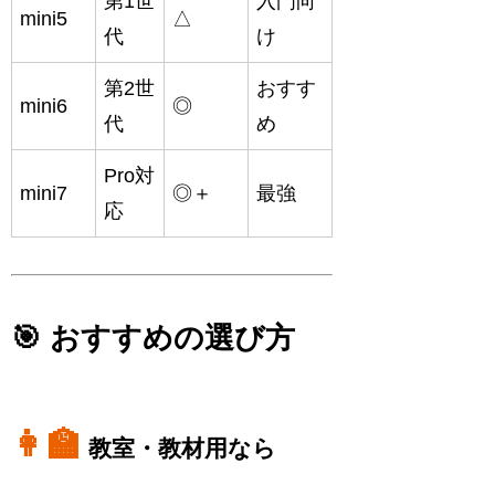
第1世
入門向
mini5
△
代
け
第2世
おすす
mini6
◎
代
め
Pro対
mini7
◎＋
最強
応
🎯 おすすめの選び方
👩‍🏫
教室・教材用なら