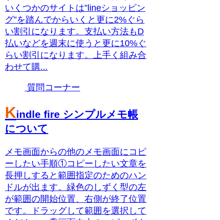
いくつかのサイトは”lineショッピン
グ”を踏んでからいくと更に2%ぐら
い割引になります。支払い方法もD
払いなどを週末に使うと更に10%ぐ
らい割引になります。上手く組み合
わせて購...
質問コーナー
K
indle fire シンプルメモ帳
について
メモ画面からの他のメモ画面にコピ
ーしたい手順①コピーしたい文章を
長押しすると範囲指定のためのハン
ドルが出ます。緑色のしずく型の左
が範囲の開始位置、右側が終了位置
です。ドラッグして範囲を選択して