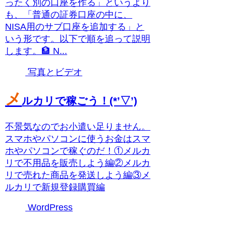
ったく別の口座を作る」というより
も、「普通の証券口座の中に、
NISA用のサブ口座を追加する」と
いう形です。以下で順を追って説明
します。🏦 N...
写真とビデオ
メ
ルカリで稼ごう！(*’▽’)
不景気なのでお小遣い足りません。
スマホやパソコンに使うお金はスマ
ホやパソコンで稼ぐのだ！①メルカ
リで不用品を販売しよう編②メルカ
リで売れた商品を発送しよう編③メ
ルカリで新規登録購買編
WordPress