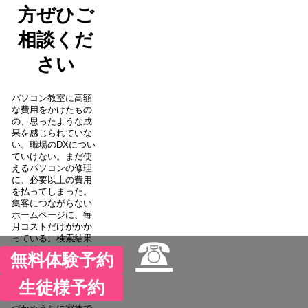
方ぜひご
相談くだ
さい
パソコン教室に高額
な費用をかけたもの
の、思ったような成
果を感じられていな
い。職場のDXについ
ていけない。まだ使
えるパソコンの修理
に、必要以上の費用
を払ってしまった。
集客につながらない
ホームページに、毎
月コストだけがかか
☎
っている。検索結果
に自社サービスが出
無料体験予約
てこない。お店の悪
口を口コミに書かれ
生徒様予約
ている。携帯料金を
見直さないまま、気