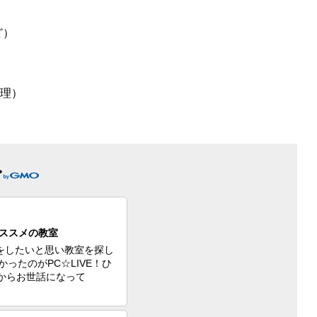
ど）
整理）