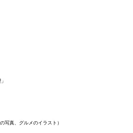
）
理」
スの写真、グルメのイラスト）