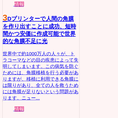
情報
3
Dプリンターで人間の角膜
を作り出すことに成功、短時
間かつ安価に作成可能で世界
的な角膜不足に光
世界中で約1000万人の人々が、ト
ラコーマなどの目の疾患によって失
明してしまいます。この病気を防ぐ
ためには、角膜移植を行う必要があ
りますが、移植に利用できる角膜に
は限りがあり、全ての人を救うため
には角膜が足りないという問題があ
ります。ニュー...
情報