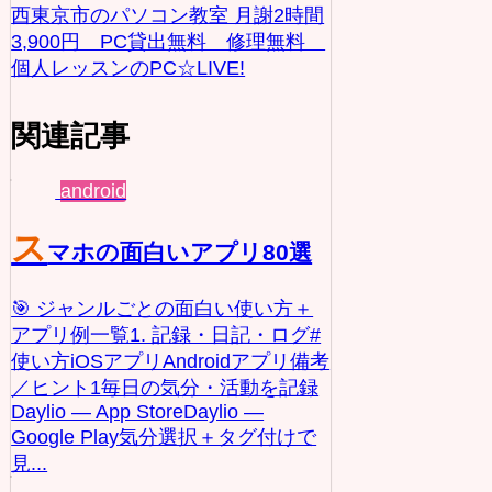
西東京市のパソコン教室 月謝2時間
3,900円 PC貸出無料 修理無料
個人レッスンのPC☆LIVE!
関連記事
android
ス
マホの面白いアプリ80選
🎯 ジャンルごとの面白い使い方＋
アプリ例一覧1. 記録・日記・ログ#
使い方iOSアプリAndroidアプリ備考
／ヒント1毎日の気分・活動を記録
Daylio — App StoreDaylio —
Google Play気分選択＋タグ付けで
見...