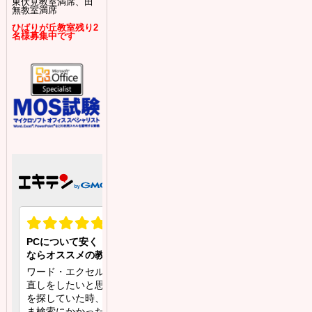
東伏見教室満席、田
無教室満席
ひばりが丘教室残り2
名様募集中です