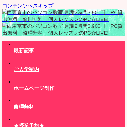
コンテンツへスキップ
最新記事
ご入学案内
ホームページ制作
修理無料
★授業予約★