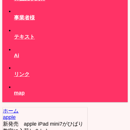
事業者様
テキスト
Ai
リンク
map
ホーム
apple
新発売 apple iPad mini7がひばり