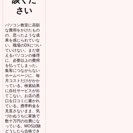
さい
パソコン教室に高額
な費用をかけたもの
の、思ったような成
果を感じられていな
い。職場のDXについ
ていけない。まだ使
えるパソコンの修理
に、必要以上の費用
を払ってしまった。
集客につながらない
ホームページに、毎
月コストだけがかか
っている。検索結果
に自社サービスが出
てこない。お店の悪
口を口コミに書かれ
ている。携帯料金を
見直さないまま、気
づかぬうちに家族で
数十万円の出費にな
っている。MOS試験
どうしたら合格でき