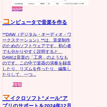
apple
コ
ンピュータで音楽を作る
**DAW（デジタル・オーディオ・ワ
ークステーション）**は、音楽制作
のためのソフトウェアです。初心者
でも分かりやすく説明すると、
DAWは音楽の「工房」のようなも
のです。この中で楽器の演奏を録音
したり、リズムを作ったり、編集し
たりして、一つ...
情報
マ
イクロソフト”メール”ア
プリのサポートを2024年12月