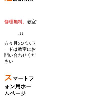
無料。
教室での個人授業に加えてフランチャイズのパソ
↓↓↓
☆今月のパスワ
ードは教室にお
問い合わせくだ
さい
ス
マートフ
ォン用ホー
ムページ