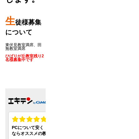
生
徒様募集
について
東伏見教室満席、田
無教室満席
ひばりが丘教室残り2
名様募集中です