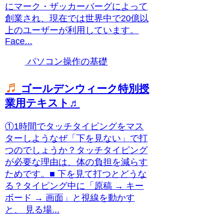
にマーク・ザッカーバーグによって
創業され、現在では世界中で20億以
上のユーザーが利用しています。
Face...
パソコン操作の基礎
♬
ゴールデンウィーク特別授
業用テキスト♬
①1時間でタッチタイピングをマス
ターしようなぜ「下を見ない」で打
つのでしょうか？タッチタイピング
が必要な理由は、体の負担を減らす
ためです。■ 下を見て打つとどうな
る？タイピング中に「原稿 → キー
ボード → 画面」と視線を動かす
と、 見る場...