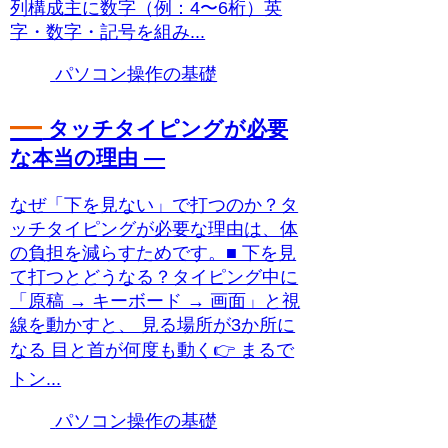
列構成主に数字（例：4〜6桁）英
字・数字・記号を組み...
パソコン操作の基礎
―
タッチタイピングが必要
な本当の理由 ―
なぜ「下を見ない」で打つのか？タ
ッチタイピングが必要な理由は、体
の負担を減らすためです。■ 下を見
て打つとどうなる？タイピング中に
「原稿 → キーボード → 画面」と視
線を動かすと、 見る場所が3か所に
なる 目と首が何度も動く👉 まるで
トン...
パソコン操作の基礎