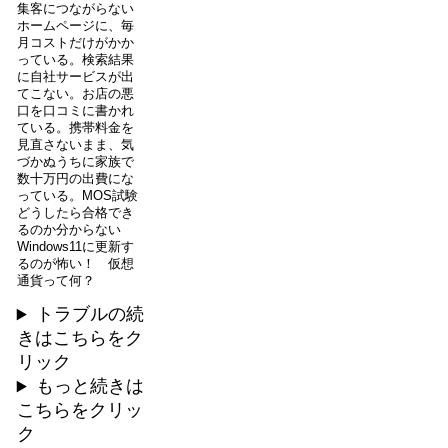
集客につながらない
ホームページに、毎
月コストだけがかか
っている。検索結果
に自社サービスが出
てこない。お店の悪
口を口コミに書かれ
ている。携帯料金を
見直さないまま、気
づかぬうちに家族で
数十万円の出費にな
っている。MOS試験
どうしたら合格でき
るのか分からない
Windows11に更新す
るのが怖い！ 仮想
通貨って何？
トラブルの続
きはこちらをク
リック
もっと続きは
こちらをクリッ
ク