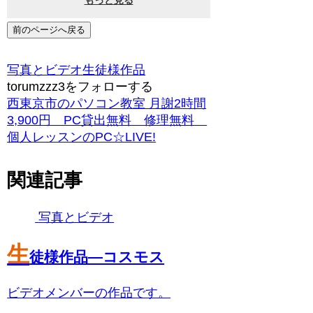
前のページへ戻る
写真とビデオ
生徒様作品
torumzzz3をフォローする
西東京市のパソコン教室 月謝2時間
3,900円 PC貸出無料 修理無料
個人レッスンのPC☆LIVE!
関連記事
写真とビデオ
生
徒様作品―コスモス
ビデオメンバーの作品です。