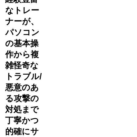
なトレー
ナーが、
パソコン
の基本操
作から複
雑怪奇な
トラブル/
悪意のあ
る攻撃の
対処まで
丁寧かつ
的確にサ