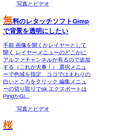
写真とビデオ
無
料のレタッチソフトGimp
で背景を透明にしたい
手順 画像を開くかレイヤーとして
開く レイヤーメニューのどこかに
アルファチャンネルが有るので追加
する（これが大事！） 選択メニュ
ーで色域を指定、ココではまわりの
白いところをクリック 編集メニュ
ーの切り取りでok エクスポートは
PingかGi...
写真とビデオ
桜