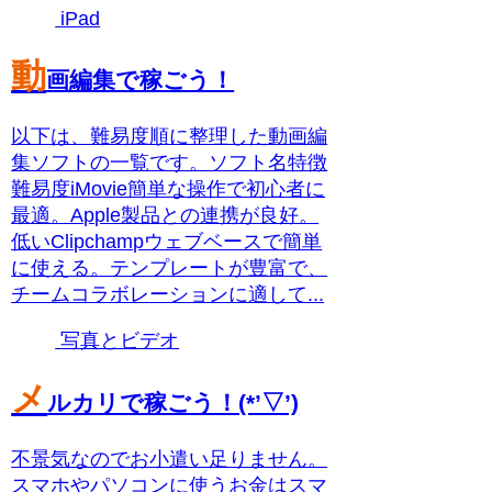
iPad
動
画編集で稼ごう！
以下は、難易度順に整理した動画編
集ソフトの一覧です。ソフト名特徴
難易度iMovie簡単な操作で初心者に
最適。Apple製品との連携が良好。
低いClipchampウェブベースで簡単
に使える。テンプレートが豊富で、
チームコラボレーションに適して...
写真とビデオ
メ
ルカリで稼ごう！(*’▽’)
不景気なのでお小遣い足りません。
スマホやパソコンに使うお金はスマ