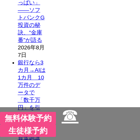
っぱい」
――ソフ
トバンクG
投資の秘
訣、“金庫
番”が語る
2026年8月
7日
銀行なら3
カ月→AIは
1カ月 10
万件のデ
ータで
「数千万
円」を引
☎
き出し
無料体験予約
た“データ
生徒様予約
ドリブン
資金調達