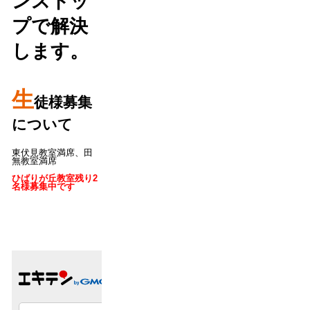
ンストッ
プで解決
します。
生
徒様募集
について
東伏見教室満席、田
無教室満席
ひばりが丘教室残り2
名様募集中です