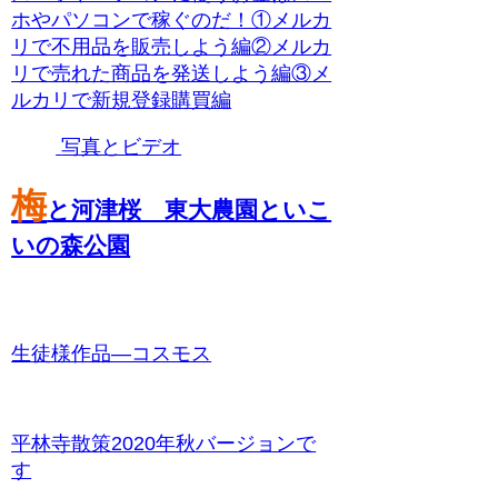
ホやパソコンで稼ぐのだ！①メルカ
リで不用品を販売しよう編②メルカ
リで売れた商品を発送しよう編③メ
ルカリで新規登録購買編
写真とビデオ
梅
と河津桜 東大農園といこ
いの森公園
生徒様作品―コスモス
平林寺散策2020年秋バージョンで
す