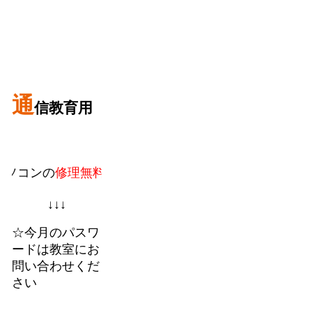
通
信教育用
の
修理無料。
教室での個人授業に加えてフランチャイズ
↓↓↓
☆今月のパスワ
ードは教室にお
問い合わせくだ
さい