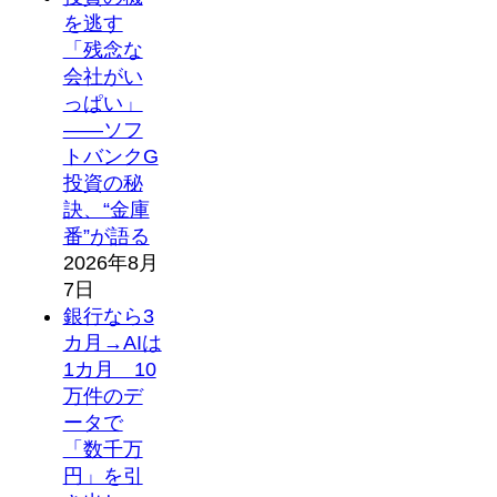
を逃す
「残念な
会社がい
っぱい」
――ソフ
トバンクG
投資の秘
訣、“金庫
番”が語る
2026年8月
7日
銀行なら3
カ月→AIは
1カ月 10
万件のデ
ータで
「数千万
円」を引