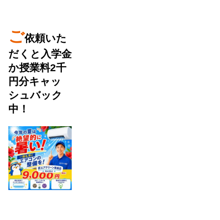
ご
依頼いた
だくと入学金
か授業料2千
円分キャッ
シュバック
中！