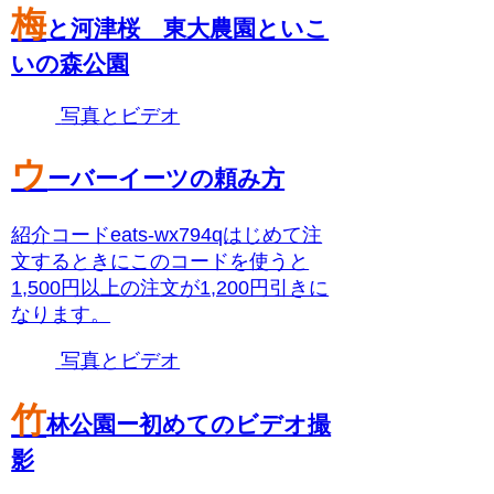
梅
と河津桜 東大農園といこ
いの森公園
写真とビデオ
ウ
ーバーイーツの頼み方
紹介コードeats-wx794qはじめて注
文するときにこのコードを使うと
1,500円以上の注文が1,200円引きに
なります。
写真とビデオ
竹
林公園ー初めてのビデオ撮
影