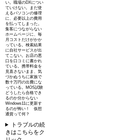
い。職場のDXについ
ていけない。まだ使
えるパソコンの修理
に、必要以上の費用
を払ってしまった。
集客につながらない
ホームページに、毎
月コストだけがかか
っている。検索結果
に自社サービスが出
てこない。お店の悪
口を口コミに書かれ
ている。携帯料金を
見直さないまま、気
づかぬうちに家族で
数十万円の出費にな
っている。MOS試験
どうしたら合格でき
るのか分からない
Windows11に更新す
るのが怖い！ 仮想
通貨って何？
トラブルの続
きはこちらをク
リック