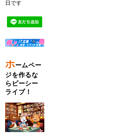
日です
ホ
ームペー
ジを作るな
らピーシー
ライブ！