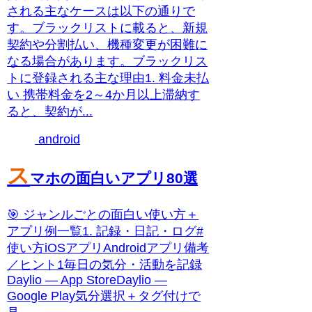
される主なケースは以下の通りで
す。ブラックリストに載ると、新規
契約や分割払い、機種変更が困難に
なる場合があります。ブラックリス
トに登録される主な理由1. 料金未払
い 携帯料金を2～4か月以上滞納す
ると、契約が...
android
ス
マホの面白いアプリ80選
🎯 ジャンルごとの面白い使い方＋
アプリ例一覧1. 記録・日記・ログ#
使い方iOSアプリAndroidアプリ備考
／ヒント1毎日の気分・活動を記録
Daylio — App StoreDaylio —
Google Play気分選択＋タグ付けで