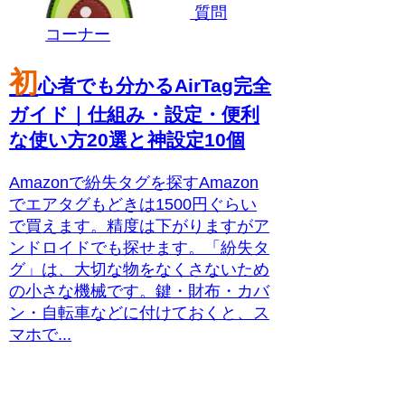
質問
コーナー
初
心者でも分かるAirTag完全
ガイド｜仕組み・設定・便利
な使い方20選と神設定10個
Amazonで紛失タグを探すAmazon
でエアタグもどきは1500円ぐらい
で買えます。精度は下がりますがア
ンドロイドでも探せます。「紛失タ
グ」は、大切な物をなくさないため
の小さな機械です。鍵・財布・カバ
ン・自転車などに付けておくと、ス
マホで...