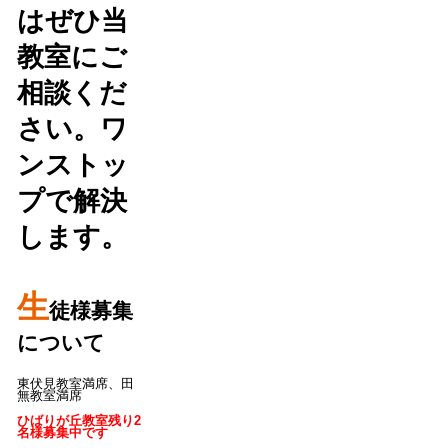
はぜひ当
教室にご
相談くだ
さい。ワ
ンストッ
プで解決
します。
生
徒様募集
について
東伏見教室満席、田
無教室満席
ひばりが丘教室残り2
名様募集中です