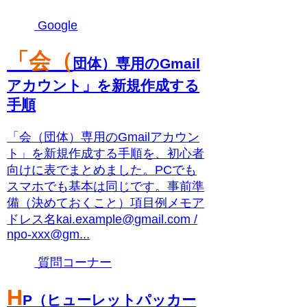
Google
「会（
団体）専用のGmail
アカウント」を新規作成する
手順
「会（団体）専用のGmailアカウン
ト」を新規作成する手順を、初心者
向けに表でまとめました。PCでも
スマホでも基本は同じです。事前準
備（決めておくこと）項目例メモア
ドレス名kai.example@gmail.com /
npo-xxx@gm...
質問コーナー
H
P（ヒューレットパッカー