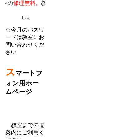
理無料。
教室での個人授業に加えてフランチャイズのパ
↓↓↓
☆今月のパスワ
ードは教室にお
問い合わせくだ
さい
ス
マートフ
ォン用ホー
ムページ
教室までの道
案内にご利用く