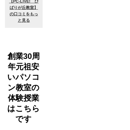
創業30周
年元祖安
いパソコ
ン教室の
体験授業
はこちら
です