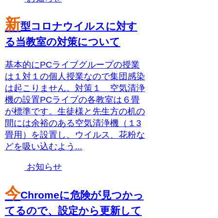
新
型コロナウイルスに対す
る当教室の対策について
基本的にPCライブグループの授業
は１対１の個人授業なので集団感染
は起こりません。対策１ 空気清浄
機の設置PCライブの各教室は６畳
が標準です。生徒様と先生方の机の
間には余裕のある空気清浄機（１3
畳用）を設置し、ウイルス、花粉な
どを吸い込むよう...
お知らせ
今
Chromeに危険が見つかっ
てるので、設定から更新して