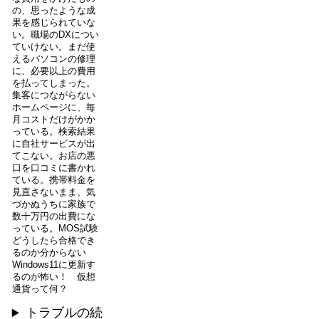
の、思ったような成
果を感じられていな
い。職場のDXについ
ていけない。まだ使
えるパソコンの修理
に、必要以上の費用
を払ってしまった。
集客につながらない
ホームページに、毎
月コストだけがかか
っている。検索結果
に自社サービスが出
てこない。お店の悪
口を口コミに書かれ
ている。携帯料金を
見直さないまま、気
づかぬうちに家族で
数十万円の出費にな
っている。MOS試験
どうしたら合格でき
るのか分からない
Windows11に更新す
るのが怖い！ 仮想
通貨って何？
トラブルの続