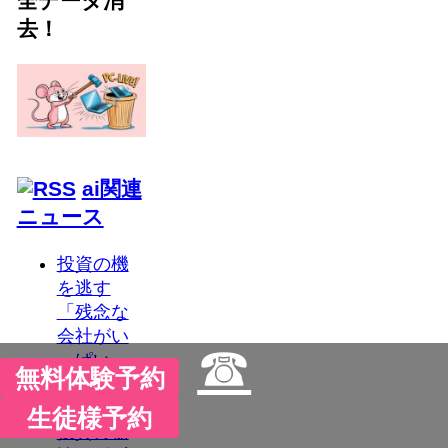
全データ消
去！
ai関連
ニュース
投資の機
を逃す
「残念な
会社がい
☎
っぱい」
無料体験予約
――ソフ
トバンクG
生徒様予約
投資の秘