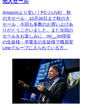
売大セール
Amazonより安い！PC☆LIVE! 秋
の大セール 10月30日まで秋の大
セール 今回も多数のお買い上げあ
りがとうございました。また次回の
セールをお楽しみに m(__)m現役
の生徒様・卒業生の生徒様で職員室
Lineグループに入られている方...