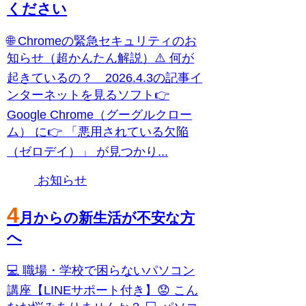
ください
🌐 Chromeの緊急セキュリティのお
知らせ（超かんたん解説）⚠️ 何が
起きているの？ 2026.4.3の記事イ
ンターネットを見るソフト👉
Google Chrome（グーグルクロー
ム） に👉 「悪用されている欠陥
（ゼロデイ）」 が見つかり...
お知らせ
4
月からの新生活が不安な方
へ
💻 職場・学校で困らないパソコン
講座【LINEサポート付き】😟 こん