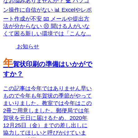
なお悩みありませんか？ 💻 パソコ
ン操作に自信がない 📊 Excelやレポ
ート作成が不安 📧 メールや提出方
法が分からない 😣 聞ける人がいな
くて困る新しい環境では「こんな...
お知らせ
年
賀状印刷の準備はいかがで
すか？
この記事は今年ではありません早い
もので今年も年賀状の季節がやって
まいりました。教室では今年はこの
2冊ご用意しました。郵便局では年
賀状を元日に届けるため、2020年
12月25日（金）までの差し出しに
協力してほしいと呼びかけていま