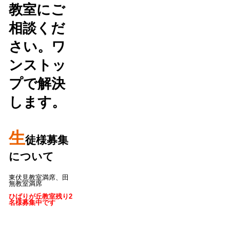
教室にご
相談くだ
さい。ワ
ンストッ
プで解決
します。
生
徒様募集
について
東伏見教室満席、田
無教室満席
ひばりが丘教室残り2
名様募集中です