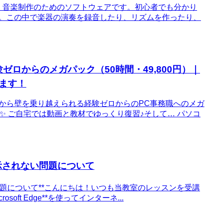
は、音楽制作のためのソフトウェアです。初心者でも分かり
す。この中で楽器の演奏を録音したり、リズムを作ったり、
験ゼロからのメガパック（50時間・49,800円）｜
ます！
業だから壁を乗り越えられる経験ゼロからのPC事務職へのメガ
技 ✨ ご自宅では動画と教材でゆっくり復習♪そして… パソコ
く表示されない問題について
れない問題について**こんにちは！いつも当教室のレッスンを受講
oft Edge**を使ってインターネ...