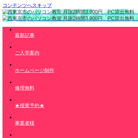
コンテンツへスキップ
最新記事
ご入学案内
ホームページ制作
修理無料
★授業予約★
事業者様