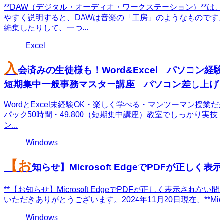
**DAW（デジタル・オーディオ・ワークステーション）**
やすく説明すると、DAWは音楽の「工房」のようなもので
編集したりして、一つ...
Excel
入
会済みの生徒様も！Word&Excel パソコン経
短期集中一般事務マスター講座 パソコン差し上げ
WordとExcel未経験OK・楽しく学べる・マンツーマン授
パック50時間・49,800（短期集中講座）教室でしっかり実
ン...
Windows
【お
知らせ】Microsoft EdgeでPDFが正し
**【お知らせ】Microsoft EdgeでPDFが正しく表示さ
いただきありがとうございます。2024年11月20日現在、**Micros
Windows