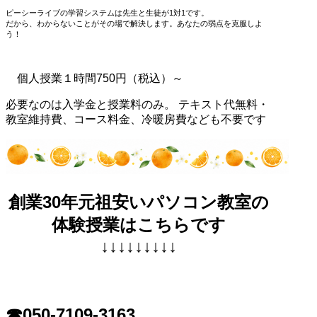
ピーシーライブの学習システムは先生と生徒が1対1です。
だから、わからないことがその場で解決します。あなたの弱点を克服しよ
う！
個人授業１時間750円（税込）～
必要なのは入学金と授業料のみ。 テキスト代無料・
教室維持費、コース料金、冷暖房費なども不要です
創業30年元祖安いパソコン教室の
体験授業はこちらです
↓↓↓↓↓↓↓↓↓
☎050-7109-3163