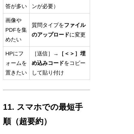
答が多い
ンが必要）
画像や
質問タイプを
ファイル
PDFを集
のアップロード
に変更
めたい
HPにフ
［送信］→
［＜＞］埋
ォームを
め込みコード
をコピー
置きたい
して貼り付け
11. スマホでの最短手
順（超要約）