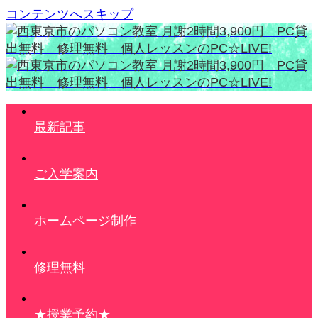
コンテンツへスキップ
最新記事
ご入学案内
ホームページ制作
修理無料
★授業予約★