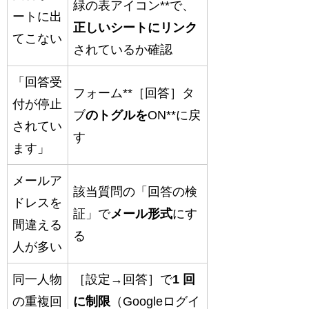
緑の表アイコン**で、
ートに出
正しいシートにリンク
てこない
されているか確認
「回答受
フォーム**［回答］タ
付が停止
ブ
のトグルを
ON**に戻
されてい
す
ます」
メールア
該当質問の「回答の検
ドレスを
証」で
メール形式
にす
間違える
る
人が多い
同一人物
［設定→回答］で
1 回
の重複回
に制限
（Googleログイ