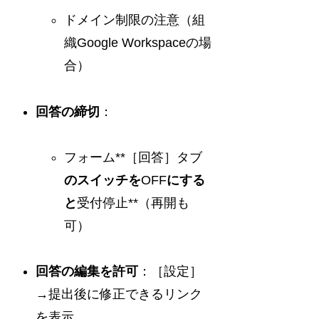
ドメイン制限の注意（組
織Google Workspaceの場
合）
回答の締切
：
フォーム**［回答］タブ
のスイッチを
OFF
にする
と
受付停止**（再開も
可）
回答の編集を許可
：［設定］
→提出後に修正できるリンク
を表示