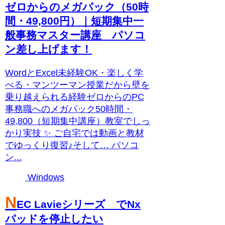
ゼロからのメガパック（50時
間・49,800円）｜短期集中一
般事務マスター講座 パソコ
ン差し上げます！
WordとExcel未経験OK・楽しく学
べる・マンツーマン授業だから壁を
乗り越えられる経験ゼロからのPC
事務職へのメガパック50時間・
49,800（短期集中講座）教室でしっ
かり実技 ✨ ご自宅では動画と教材
でゆっくり復習♪そして… パソコ
ン...
Windows
N
EC Lavieシリーズ でNx
パッドを停止したい