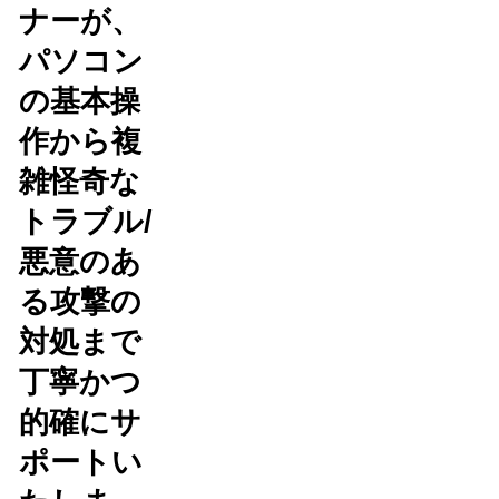
ナーが、
パソコン
の基本操
作から複
雑怪奇な
トラブル/
悪意のあ
る攻撃の
対処まで
丁寧かつ
的確にサ
ポートい