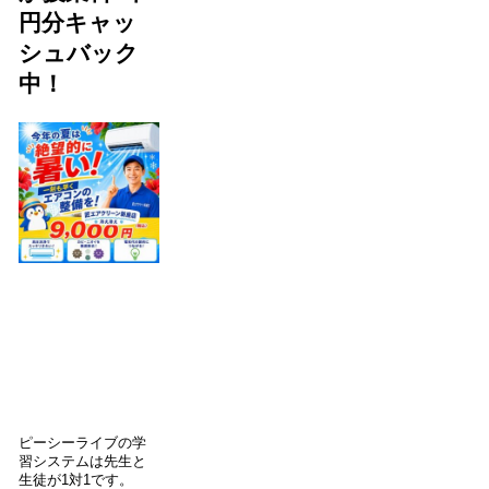
円分キャッ
シュバック
中！
ピーシーライブの学
習システムは先生と
生徒が1対1です。