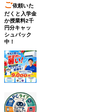
ご
依頼いた
だくと入学金
か授業料2千
円分キャッ
シュバック
中！