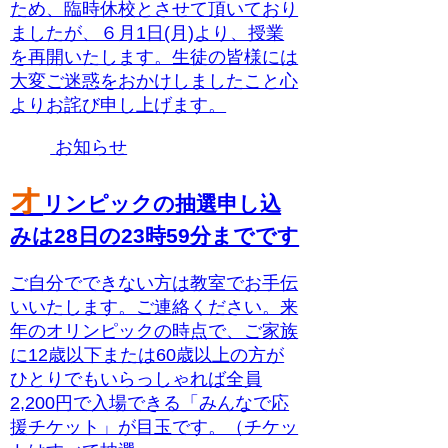
ため、臨時休校とさせて頂いており
ましたが、６月1日(月)より、授業
を再開いたします。生徒の皆様には
大変ご迷惑をおかけしましたこと心
よりお詫び申し上げます。
お知らせ
オ
リンピックの抽選申し込
みは28日の23時59分までです
ご自分でできない方は教室でお手伝
いいたします。ご連絡ください。来
年のオリンピックの時点で、ご家族
に12歳以下または60歳以上の方が
ひとりでもいらっしゃれば全員
2,200円で入場できる「みんなで応
援チケット」が目玉です。（チケッ