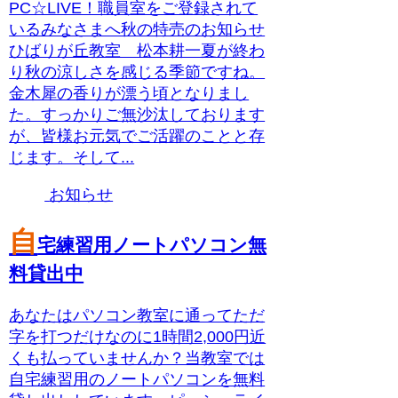
PC☆LIVE！職員室をご登録されて
いるみなさまへ秋の特売のお知らせ
ひばりが丘教室 松本耕一夏が終わ
り秋の涼しさを感じる季節ですね。
金木犀の香りが漂う頃となりまし
た。すっかりご無沙汰しております
が、皆様お元気でご活躍のことと存
じます。そして...
お知らせ
自
宅練習用ノートパソコン無
料貸出中
あなたはパソコン教室に通ってただ
字を打つだけなのに1時間2,000円近
くも払っていませんか？当教室では
自宅練習用のノートパソコンを無料