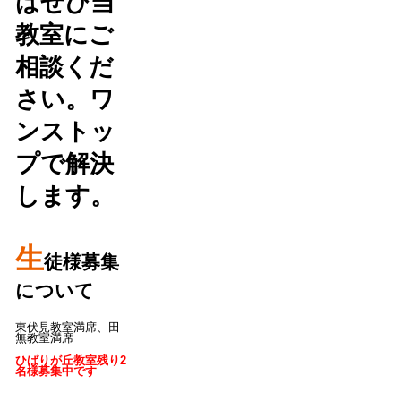
はぜひ当
教室にご
相談くだ
さい。ワ
ンストッ
プで解決
します。
生
徒様募集
について
東伏見教室満席、田
無教室満席
ひばりが丘教室残り2
名様募集中です