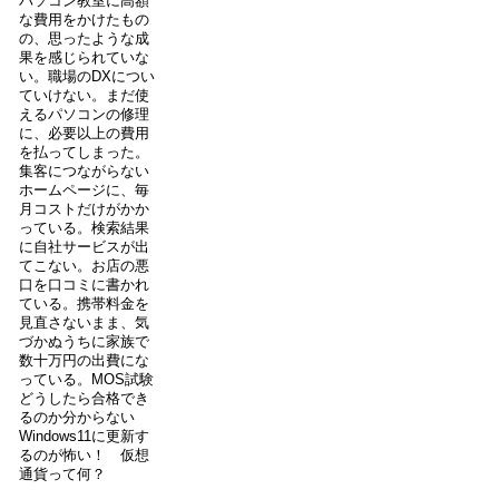
パソコン教室に高額
な費用をかけたもの
の、思ったような成
果を感じられていな
い。職場のDXについ
ていけない。まだ使
えるパソコンの修理
に、必要以上の費用
を払ってしまった。
集客につながらない
ホームページに、毎
月コストだけがかか
っている。検索結果
に自社サービスが出
てこない。お店の悪
口を口コミに書かれ
ている。携帯料金を
見直さないまま、気
づかぬうちに家族で
数十万円の出費にな
っている。MOS試験
どうしたら合格でき
るのか分からない
Windows11に更新す
るのが怖い！ 仮想
通貨って何？