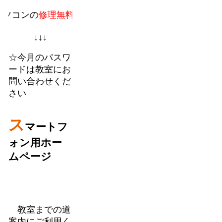
の
修理無料。
教室での個人授業に加えてフランチャイズ
↓↓↓
☆今月のパスワ
ードは教室にお
問い合わせくだ
さい
ス
マートフ
ォン用ホー
ムページ
教室までの道
案内にご利用く