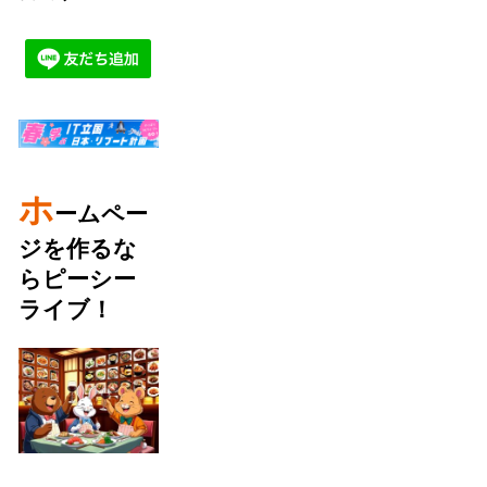
ホ
ームペー
ジを作るな
らピーシー
ライブ！