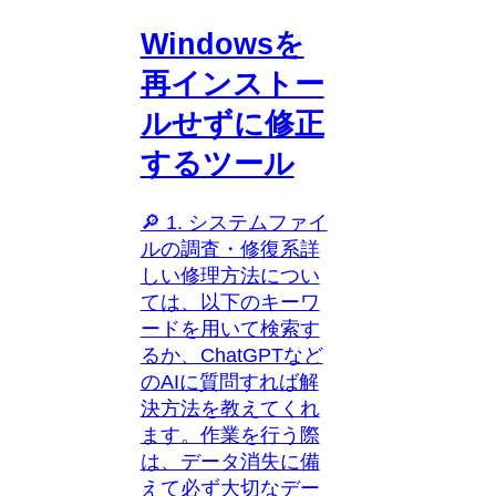
Windowsを
再インストー
ルせずに修正
するツール
🔎 1. システムファイ
ルの調査・修復系詳
しい修理方法につい
ては、以下のキーワ
ードを用いて検索す
るか、ChatGPTなど
のAIに質問すれば解
決方法を教えてくれ
ます。作業を行う際
は、データ消失に備
えて必ず大切なデー