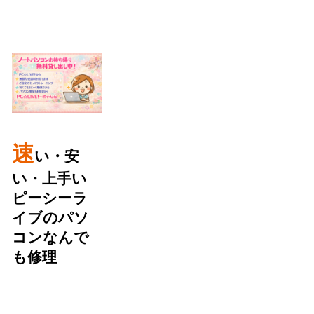
速
い・安
い・上手い
ピーシーラ
イブのパソ
コンなんで
も修理