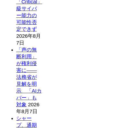
「Critical」
級サイバ
ー能力の
可能性否
定できず
2026年8月
7日
「声の無
断利用」
が権利侵
害に――
法務省が
見解を明
示 「AIカ
バー」も
対象
2026
年8月7日
シャー
プ、通期