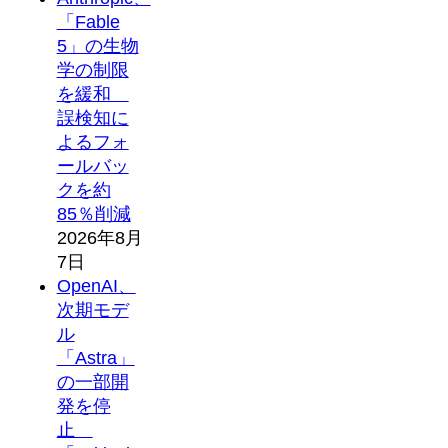
「Fable
5」の生物
学の制限
を緩和
誤検知に
よるフォ
ールバッ
クを約
85％削減
2026年8月
7日
OpenAI、
次期モデ
ル
「Astra」
の一部開
発を停
止