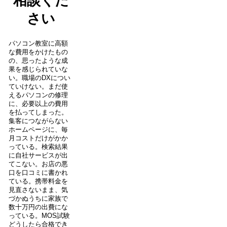
相談くだ
さい
パソコン教室に高額
な費用をかけたもの
の、思ったような成
果を感じられていな
い。職場のDXについ
ていけない。まだ使
えるパソコンの修理
に、必要以上の費用
を払ってしまった。
集客につながらない
ホームページに、毎
月コストだけがかか
っている。検索結果
に自社サービスが出
てこない。お店の悪
口を口コミに書かれ
ている。携帯料金を
見直さないまま、気
づかぬうちに家族で
数十万円の出費にな
っている。MOS試験
どうしたら合格でき