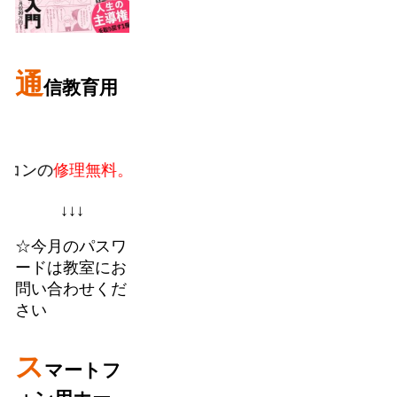
通
信教育用
修理無料。
教室での個人授業に加えてフランチャイズの
↓↓↓
☆今月のパスワ
ードは教室にお
問い合わせくだ
さい
ス
マートフ