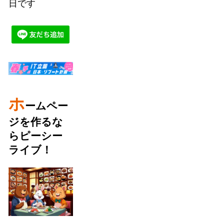
日です
ホ
ームペー
ジを作るな
らピーシー
ライブ！